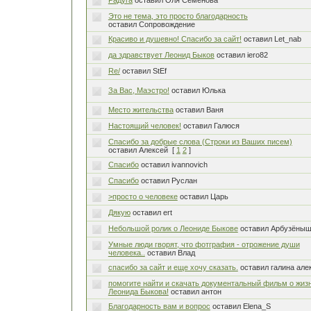
Радуга
оставил Оля Семёнова
Это не тема, это просто благодарность
оставил Сопровождение
Красиво и душевно! Спасибо за сайт!
оставил Let_nab
да здравствует Леонид Быков
оставил iero82
Re/
оставил StEf
За Вас, Маэстро!
оставил Юлька
Место жительства
оставил Ваня
Настоящий человек!
оставил Галюся
Спасибо за добрые слова (Строки из Ваших писем)
оставил Алексей
[
1
2
]
Спасибо
оставил ivannovich
Спасибо
оставил Руслан
>просто о человеке
оставил Царь
Дякую
оставил ert
Небольшой ролик о Леониде Быкове
оставил Арбузёны
Умные люди гворят, что фотграфия - отрожение души
человека..
оставил Влад
спасибо за сайт и еще хочу сказать.
оставил галина але
помогите найти и скачать документальный фильм о жиз
Леонида Быкова!
оставил антон
Благодарность вам и вопрос
оставил Elena_S