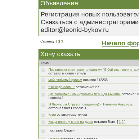
Объявление
Регистрация новых пользовате
Связаться с администраторами
editor@leonid-bykov.ru
Страниц:
1
2
3
Начало фо
Хочу сказать
Тема
Постановка спектакля по фильму "В бой идут одни стари
оставил михаил чепиль
мой любимый фильм
оставил 112233
"Не надо слов..."
оставил Artur.K
Где любимые нами фильмы Леонида Быкова.
оставил St
Leonella 1
Я Леонелла Струер(псевдоним) - Ткаченко Альфира.
оставил Stuer Leonella 1
Клип
оставил смуглянка
Когда плохо у меня на душе
оставил Батя
[
1
2
]
!
оставил Серый