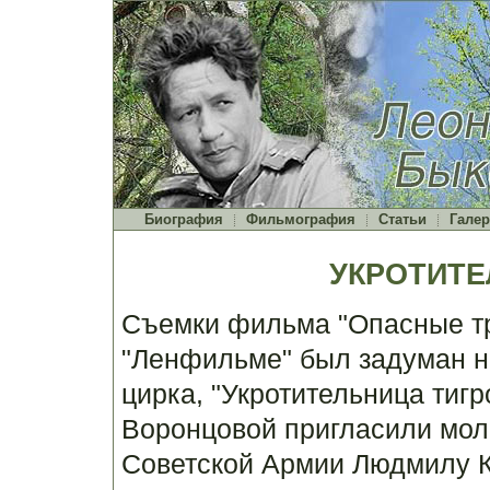
Биография
Фильмография
Статьи
Галер
УКРОТИТЕ
Съемки фильма "Опасные тр
"Ленфильме" был задуман н
цирка, "Укротительница тигр
Воронцовой пригласили мол
Советской Армии Людмилу Ка