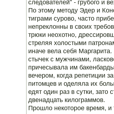
следователей" - грубого и в
По этому методу Эдер и Ко
тиграми сурово, часто приб
непреклонны в своих требов
трюки неохотно, дрессировщ
стреляя холостыми патронам
иначе вела себя Маргарита.
стычек с мужчинами, ласков
причесывала им бакенбарды 
вечером, когда репетиции з
питомцев и оделяла их боль
едят один раз в сутки, зато 
двенадцать килограммов.
Прошло некоторое время, и 