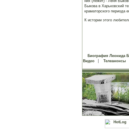
них (лежит) - Леня Быко
Быкова в Харьковский те
краматорского периода ег
К истории этого любител
Биография Леонида 
|
Видео
Телеанонсы