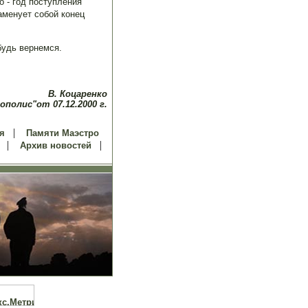
о - год поступления
аменует собой конец
будь вернемся.
В. Коцаренко
ополис"от 07.12.2000 г.
|
я
Памяти Маэстро
|
|
Архив новостей