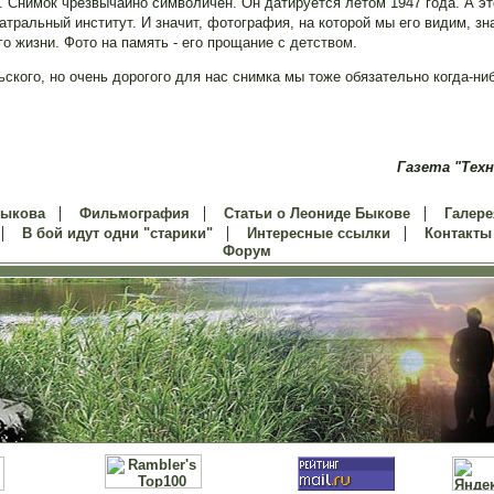
в. Снимок чрезвычайно символичен. Он датируется летом 1947 года. А эт
атральный институт. И значит, фотография, на которой мы его видим, зн
о жизни. Фото на память - его прощание с детством.
ьского, но очень дорогого для нас снимка мы тоже обязательно когда-ни
Газета "Техн
|
|
|
Быкова
Фильмография
Статьи о Леониде Быкове
Галере
|
|
|
В бой идут одни "старики"
Интересные ссылки
Контакты
Форум