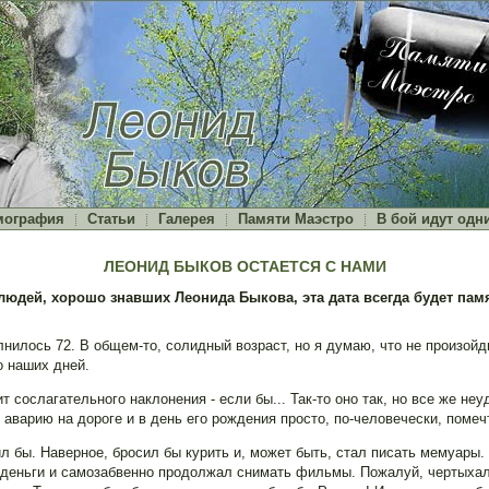
мография
Статьи
Галерея
Памяти Маэстро
В бой идут одн
ЛЕОНИД БЫКОВ ОСТАЕТСЯ С НАМИ
людей, хорошо знавших Леонида Быкова, эта дата всегда будет памя
лнилось 72. В общем-то, солидный возраст, но я думаю, что не произойд
о наших дней.
ит сослагательного наклонения - если бы... Так-то оно так, но все же н
аварию на дороге и в день его рождения просто, по-человечески, помеч
л бы. Наверное, бросил бы курить и, может быть, стал писать мемуары.
деньги и самозабвенно продолжал снимать фильмы. Пожалуй, чертыхалс