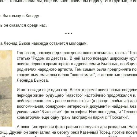
сь... Только любил бы, еще сильнее любил бы Родину! И с грустью, с б
л бы к сыну в Канаду.
ь он оказался среди нас.
* * *
ка Леонид Быков навсегда останется молодым.
Год назад, накануне дня рождения нашего земляка, газета "Те
статью "Родом из детства". В ней автор поведал широкому круг
поиска первого краматорского адреса семьи Быковых, сообщил
родителях народного артиста. Тем самым была предпринята по
конкретным смыслом слова "наш земляк", с легкостью произн
Леонида Быкова.
И вот позади еще один год. Все это время поиск новых сведен
периоде жизни будущего "маэстро" настойчиво продолжался и,
небезуспешно: есть ранее неизвестные (а проще - забытые) да
воспоминания, обнаружен интересный документ и найдены, без
уникальные "быковские" фотографии. Настанет день, и "Техноп
краматорчан еще одну грань биографии парня с "Прокатки".
А пока - интересная фотография по случаю дня рождения. На 
рищ. Друзей он запечатлел на берегу реки Казенный Торец, против посе