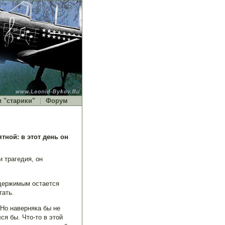
и "старики"
Форум
тной: в этот день он
и трагедия, он
еудержимым остается
тать.
 Но наверняка бы не
я бы. Что-то в этой