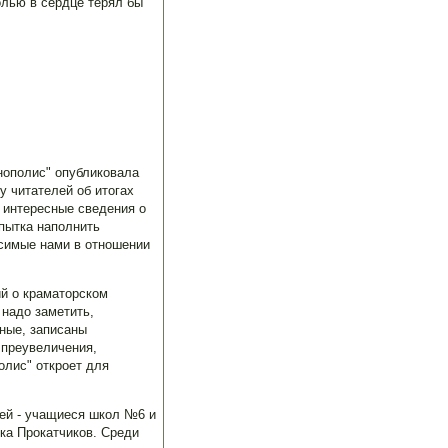
олью в сердце терял бы
хнополис" опубликовала
у читателей об итогах
 интересные сведения о
пытка наполнить
осимые нами в отношении
ий о краматорском
 надо заметить,
нные, записаны
 преувеличения,
олис" откроет для
ней - учащиеся школ №6 и
лка Прокатчиков. Среди