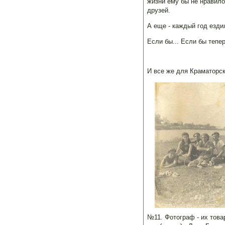
жизни ему бы не нравило
друзей.
А еще - каждый год езди
Если бы... Если бы тепер
И все же для Краматорс
№11. Фотограф - их това