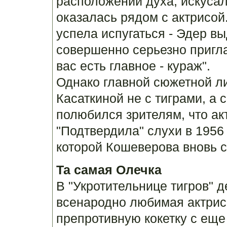
расположении духа, искусал
оказалась рядом с актрисой.
успела испугаться - Эдер вы
совершенно серьезно пригла
вас есть главное - кураж".
Однако главной сюжетной л
Касаткиной не с тиграми, а 
полюбился зрителям, что ак
"Подтвердила" слухи в 1956
которой Кошеверова вновь с
Та самая Олечка
В "Укротительнице тигров" 
всенародно любимая актриса
препротивную кокетку с ещ