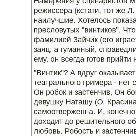
Намерения у сценаристов М. 
режиссера (кстати, тот же Л
наилучшие. Хотелось показа
пресловутых "винтиков", Чт
фамилией Зайчик (его играе
заяц, а гуманный, справедл
ему, он всегда готов прийти
"Винтик"? А вдруг оказывает
театрального гримера - нет 
Он робок и застенчив, Он б
девушку Наташу (О. Красина
самоотверженна. И, конечно,
доходит до решительного об
любовь. Робость и застенчи