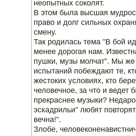
неопытных соколят.
В этом была высшая мудрост
право и долг сильных охраня
смену.
Так родилась тема "В бой иду
менее дорогая нам. Известна
пушки, музы молчат". Мы же 
испытаний побеждают те, кт
жестоких условиях, кто бере
человечное, за что и ведет б
прекраснее музыки? Недаро
эскадрильи" любят повторят
вечна!".
Злобе, человеконенавистни