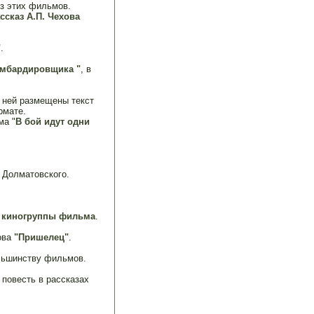
з этих фильмов.
ссказ А.П. Чехова
"
.
омбардировщика "
, в
а ней размещены текст
рмате.
ма "
В бой идут одни
 Долматовского.
 киногруппы фильма
.
ова
"Пришелец"
.
льшинству фильмов.
повесть в рассказах