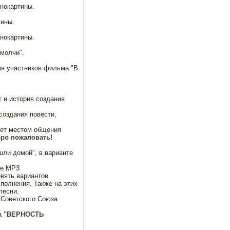
нокартины.
тины.
нокартины.
молчи".
ия участников фильма "В
т и история создания
создания повести,
нет местом общения
ро пожаловать!
ли домой", в варианте
те MP3
вять вариантов
полнения. Также на этих
 песни.
Советского Союза
а
"ВЕРНОСТЬ