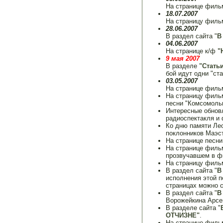
На странице фил
18.07.2007
На страницу фил
28.06.2007
В раздел сайта "
В
04.06.2007
На странице к/ф
"
9 мая 2007
В разделе
"Стать
бой идут одни "ста
03.05.2007
На странице фил
На страницу фил
песни "Комсомоль
Интересные обнов
радиоспектакля и 
Ко дню памяти Ле
поклонников Маэс
На странице песн
На странице фил
прозвучавшем в ф
На страницу фил
В раздел сайта "
В
исполнения этой п
страницах можно 
В раздел сайта "
В
Ворожейкина Арсе
В разделе сайта "
ОТЧИЗНЕ"
.
На странице фил