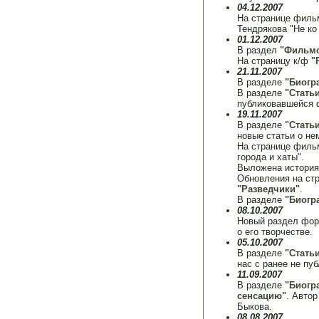
04.12.2007
На странице фил
Тендрякова "Не ко
01.12.2007
В раздел
"Фильм
На страницу к/ф
"
21.11.2007
В разделе
"Биогр
В разделе
"Стать
публиковавшейся ф
19.11.2007
В разделе
"Стать
новые статьи о не
На странице фил
города и хаты".
Выложена истори
Обновления на ст
"Разведчики"
.
В разделе
"Биогр
08.10.2007
Новый раздел фо
о его творчестве.
05.10.2007
В разделе
"Стать
нас с ранее не пу
11.09.2007
В разделе
"Биогр
сенсацию"
. Авто
Быкова.
08.08.2007