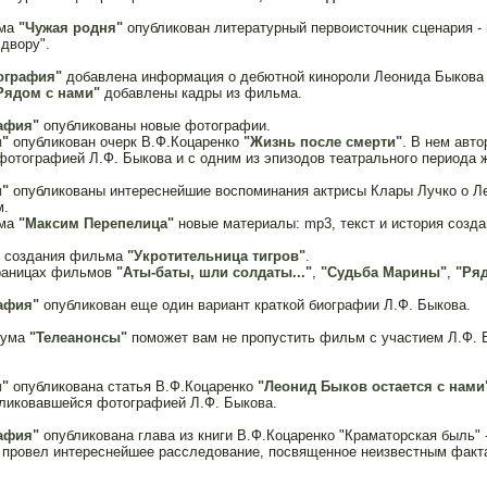
ьма
"Чужая родня"
опубликован литературный первоисточник сценария -
 двору".
ография"
добавлена информация о дебютной кинороли Леонида Быкова
Рядом с нами"
добавлены кадры из фильма.
афия"
опубликованы новые фотографии.
и"
опубликован очерк В.Ф.Коцаренко
"Жизнь после смерти"
. В нем авто
отографией Л.Ф. Быкова и с одним из эпизодов театрального периода ж
и"
опубликованы интереснейшие воспоминания актрисы Клары Лучко о Ле
м.
ьма
"Максим Перепелица"
новые материалы: mp3, текст и история созда
я создания фильма
"Укротительница тигров"
.
раницах фильмов
"Аты-баты, шли солдаты..."
,
"Судьба Марины"
,
"Ряд
афия"
опубликован еще один вариант краткой биографии Л.Ф. Быкова.
рума
"Телеанонсы"
поможет вам не пропустить фильм с участием Л.Ф. 
и"
опубликована статья В.Ф.Коцаренко
"Леонид Быков остается с нами
бликовавшейся фотографией Л.Ф. Быкова.
афия"
опубликована глава из книги В.Ф.Коцаренко "Краматорская быль" 
р провел интереснейшее расследование, посвященное неизвестным факт