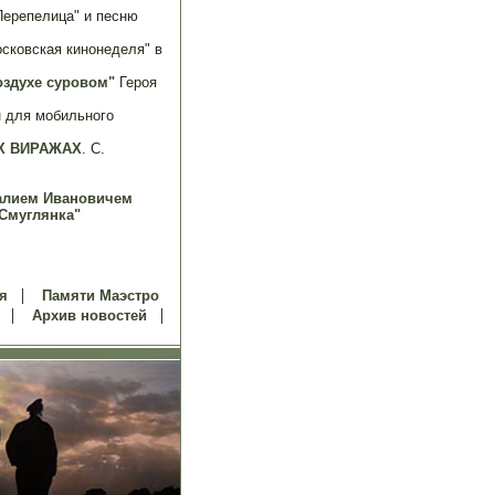
Перепелица" и песню
осковская кинонеделя" в
оздухе суровом"
Героя
н для мобильного
Х ВИРАЖАХ
. С.
алием Ивановичем
Смуглянка"
|
я
Памяти Маэстро
|
|
Архив новостей