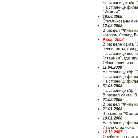
На страницах к/ф
На странице фил
"Ионыч"
.
19.06.2008
Опубликованы лит
12.05.2008
В раздел
"Фильм
котором Леонид Бы
9 мая 2008
В разделе сайта "
песни, ноты, акко
На странице песн
"старики
", где зв
Обновления и нов
11.04.2008
На страницу к/ф
"
На странице фил
На страницу фил
31.03.2008
На странице к/ф
"
В раздел сайта "
В
21.02.2008
В раздел
"Фильм
21.01.2008
В разделе
"Фильм
10.01.2008
На странице фил
Ивана Стаднюка.
12.12.2007
Опубликован лите