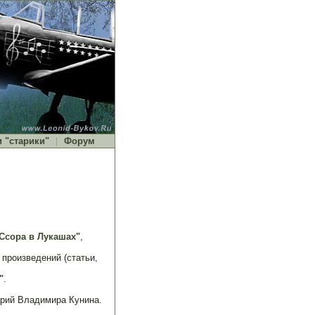
и "старики"
Форум
Ссора в Лукашах"
,
произведений (статьи,
"
.
рий Владимира Кунина.