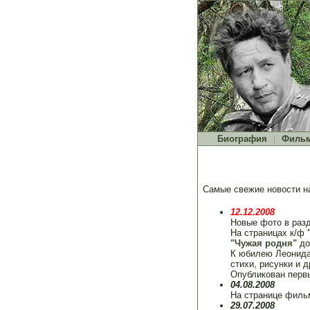
Биография
Филь
Самые свежие новости н
12.12.2008
Новые фото в раз
На страницах к/ф
"Чужая родня"
до
К юбилею Леонида
стихи, рисунки и др
Опубликован перв
04.08.2008
На странице фил
29.07.2008