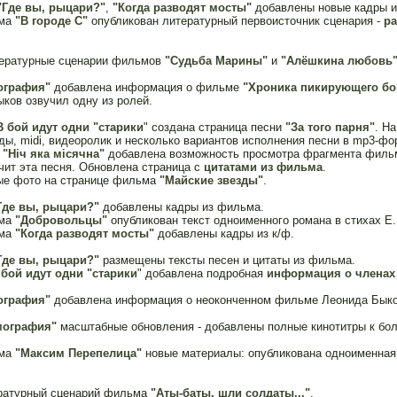
"Где вы, рыцари?"
,
"Когда разводят мосты"
добавлены новые кадры и
ьма
"В городе С"
опубликован литературный первоисточник сценария -
ра
ературные сценарии фильмов
"Судьба Марины"
и
"Алёшкина любовь
ография"
добавлена информация о фильме
"Хроника пикирующего б
ков озвучил одну из ролей.
В бой идут одни "старики
" создана страница песни
"За того парня"
. Н
рды, midi, видеоролик и несколько вариантов исполнения песни в mp3-фо
и
"Hiч яка мiсячна"
добавлена возможность просмотра фрагмента филь
учит эта песня. Обновлена страница с
цитатами из фильма
.
ые фото на странице фильма
"Майские звезды"
.
Где вы, рыцари?"
добавлены кадры из фильма.
ьма
"Добровольцы"
опубликован текст одноименного романа в стихах Е.
ьма
"Когда разводят мосты"
добавлены кадры из к/ф.
Где вы, рыцари?"
размещены тексты песен и цитаты из фильма.
 бой идут одни "старики
" добавлена подробная
информация о членах
ография"
добавлена информация о неоконченном фильме Леонида Бык
ография"
масштабные обновления - добавлены полные кинотитры к бо
ьма
"Максим Перепелица"
новые материалы: опубликована одноименная 
ратурный сценарий фильма
"Аты-баты, шли солдаты..."
.