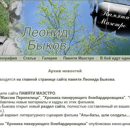
мография
Статьи
Галерея
Памяти Маэстро
В бой идут одн
Архив новостей
аходятся
на главной странице сайта памяти Леонида Быкова
.
деле сайта
ПАМЯТИ МАЭСТРО
.
"Максим Перепелица"
,
"Хроника пикирующего бомбардировщика"
,
"
бавлены новые материалы и кадры из этих фильмов.
 Быкова открыт новый
раздел сайта
, полностью составленный из ваших 
.).
ый вариант литературного сценария фильма
"Аты-баты, шли солдаты...
ьма
"Хроника пикирующего бомбардировщика"
опубликован киносцена