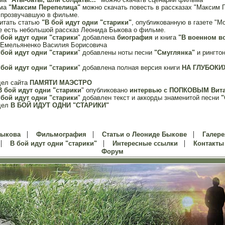
ьма
"Максим Перепелица"
можно скачать повесть в рассказах "Максим 
, прозвучавшую в фильме.
итать статью
"В бой идут одни "старики"
, опубликованную в газете "М
ье есть небольшой рассказ Леонида Быкова о фильме.
 бой идут одни "старики
" добавлена
биография
и книга
"В военном в
 Емельяненко Василия Борисовича
 бой идут одни "старики
" добавлены ноты песни
"Смуглянка"
и рингто
 бой идут одни "старики
" добавлена полная версия книги
НА ГЛУБОКИ
дел сайта
ПАМЯТИ МАЭСТРО
В бой идут одни "старики
" опубликовано
интервью с ПОПКОВЫМ Вит
 бой идут одни "старики
" добавлен текст и аккорды знаменитой песни
"
дел
В БОЙ ИДУТ ОДНИ "СТАРИКИ"
|
|
|
Быкова
Фильмография
Статьи о Леониде Быкове
Галере
|
|
|
В бой идут одни "старики"
Интересные ссылки
Контакты
Форум