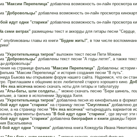
ьма
"Максим Перепелица"
добавлена возможность он-лайн просмотра ки
ьма
"Добровольцы"
добавлена возможность он-лайн просмотра кинокар
 бой идут одни "старики
" добавлена возможность он-лайн просмотра ки
На семи ветрах"
размещены текст и аккорды для гитары песни "Сердце, 
и"
опубликованы главы из книги
"Будем жить!"
, в том числе воспоминан
рики"
ьма
"Укротительница тигров"
выложен текст песни Пети Мокина
ьма
"Добровольцы"
добавлены текст песни "А годы летят", а также текс
цы-добровольцы"
ления на странице фильма
"Максим Перепелица"
. Добавлены: истории 
фильма "Максим Перепелица" и история создания песни "В путь".
онида Быкова мы открываем форум нашего сайта. Надеемся, что он ста
тро. Приглашаем к общению всех любителей старого хорошего кино.
Доб
и
Нiч яка мiсячна
можно скачать ноты для гитары и табулатуру
ьма
"Аты-баты, шли солдаты..."
можно скачать песню "Бери шинель, пош
ильме, а также в исполнении Эдуарда Хиля.
ьма
"Укротительница тигров"
добавлена песня из кинофильма в форма
 бой идут одни "старики
" на страницу песни
"Смуглянка"
добавлено де
есни, а на страницу песни
"Hiч яка мiсячна"
четырнадцать вариантов ис
скачать фрагменты фильма "
В бой идут одни "старики
", где звучат эти
 бой идут одни "старики
" добавлена
биография
и
книги
дважды Героя 
ния Васильевича
В бой идут одни "старики
" добавлена книга Кожедуба Ивана Никитович
ьма
"Аты-баты, шли солдаты..."
можно скачать сценарий фильма