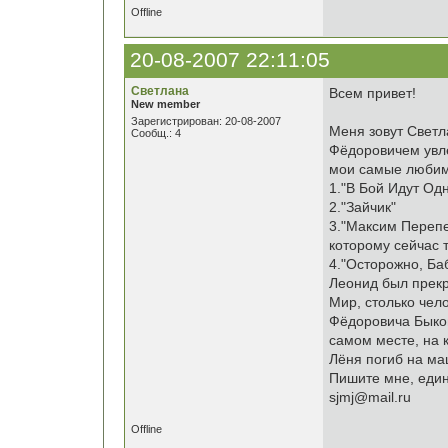
Offline
20-08-2007 22:11:05
Светлана
Всем привет!
New member
Зарегистрирован: 20-08-2007
Меня зовут Светл
Сообщ.: 4
Фёдоровичем увлек
мои самые любим
1."В Бой Идут Одн
2."Зайчик"
3."Максим Перепе
которому сейчас т
4."Осторожно, Ба
Леонид был прекр
Мир, столько чел
Фёдоровича Быков
самом месте, на к
Лёня погиб на ма
Пишите мне, един
sjmj@mail.ru
Offline