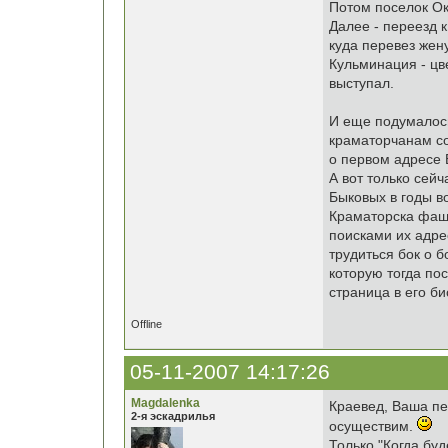
Потом поселок Ок
Далее - переезд 
куда перевез жену
Кульминация - цве
выступал.
И еще подумалось
краматорчанам со
о первом адресе 
А вот только сейч
Быковых в годы во
Краматорска фаши
поисками их адре
трудиться бок о 
которую тогда по
страница в его би
Offline
05-11-2007 14:17:26
Magdalenka
Краевед, Ваша пе
2-я эскадрилья
осуществим.
Только "Когда буд