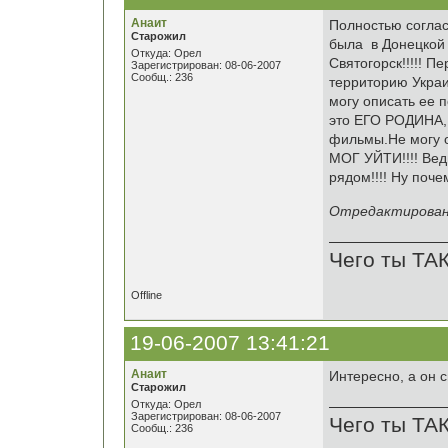
Анаит
Полностью согласн
Старожил
была в Донецкой 
Откуда: Орел
Святогорск!!!!! П
Зарегистрирован: 08-06-2007
Сообщ.: 236
территорию Украи
могу описать ее п
это ЕГО РОДИНА, 
фильмы.Не могу ос
МОГ УЙТИ!!!! Вед
рядом!!!! Ну поче
Отредактировано
Чего ты ТА
Offline
19-06-2007 13:41:21
Анаит
Интересно, а он с
Старожил
Откуда: Орел
Зарегистрирован: 08-06-2007
Чего ты ТА
Сообщ.: 236