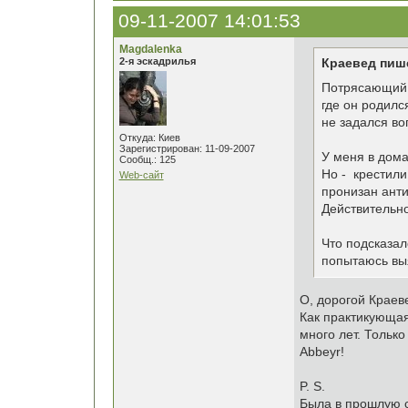
09-11-2007 14:01:53
Magdalenka
2-я эскадрилья
Краевед пиш
Потрясающий 
где он родилс
не задался во
Откуда: Киев
Зарегистрирован: 11-09-2007
У меня в дома
Сообщ.: 125
Но - крестили
Web-сайт
пронизан анти
Действительно
Что подсказал
попытаюсь выя
О, дорогой Краев
Как практикующая
много лет. Только
Abbeyr!
P. S.
Была в прошлую с