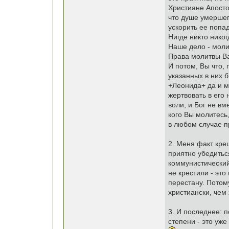
Христиане Апостол
что душе умершег
ускорить ее попа
Нигде никто никог
Наше дело - молит
Права молитвы Ва
И потом, Вы что, 
указанных в них 
+Леонида+ да и м
жертвовать в его
воли, и Бог не вм
кого Вы молитесь,
в любом случае п
2. Меня факт кре
приятно убедитьс
коммунистический
не крестили - это
перестану. Потом
христиански, чем 
3. И последнее: п
степени - это уже