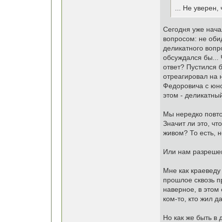
... Не уверен,
Сегодня уже начал
вопросом: не оби
деликатного вопро
обсуждался бы... 
ответ? Пустился
отреагировал на 
Федоровича с юно
этом - деликатны
Мы нередко повто
Значит ли это, чт
живом? То есть, н
Или нам разрешен
Мне как краеведу
прошлое сквозь п
наверное, в этом
ком-то, кто жил д
Но как же быть в