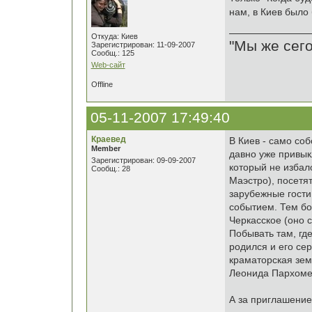
нам, в Киев было
Откуда: Киев
"Мы же сего
Зарегистрирован: 11-09-2007
Сообщ.: 125
Web-сайт
Offline
05-11-2007 17:49:40
Краевед
В Киев - само соб
Member
давно уже привыкл
Зарегистрирован: 09-09-2007
который не избал
Сообщ.: 28
Маэстро), посетя
зарубежные гости
событием. Тем бол
Черкасское (оно 
Побывать там, где
родился и его се
краматорская зем
Леонида Пархомен
А за приглашение