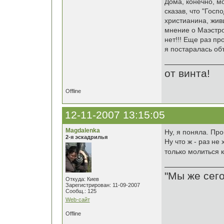
Дома, конечно, м
сказав, что "Госп
христианина, живш
мнение о Маэстро
нет!!! Еще раз пр
я постаралась об
от винта!
Offline
12-11-2007 13:15:05
Magdalenka
Ну, я поняла. Пр
2-я эскадрилья
Ну что ж - раз не
только молиться 
"Мы же сего
Откуда: Киев
Зарегистрирован: 11-09-2007
Сообщ.: 125
Web-сайт
Offline