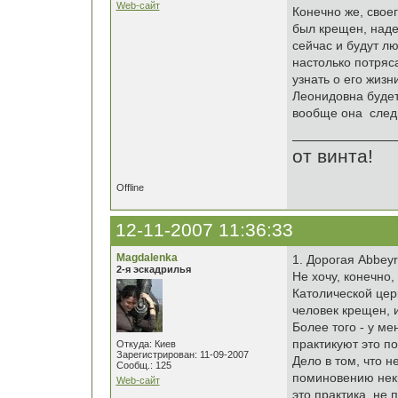
Web-сайт
Конечно же, свое
был крещен, наде
сейчас и будут лю
настолько потряс
узнать о его жиз
Леонидовна будет
вообще она след
от винта!
Offline
12-11-2007 11:36:33
Magdalenka
1. Дорогая Abbeyr
2-я эскадрилья
Не хочу, конечно,
Католической цер
человек крещен, и
Более того - у м
практикуют это п
Откуда: Киев
Зарегистрирован: 11-09-2007
Дело в том, что 
Сообщ.: 125
поминовению некр
Web-сайт
это практика, не 