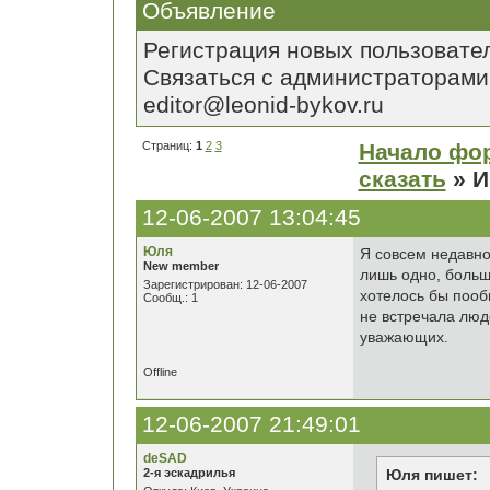
Объявление
Регистрация новых пользовате
Связаться с администраторами
editor@leonid-bykov.ru
Страниц:
1
2
3
Начало фо
сказать
» И
12-06-2007 13:04:45
Юля
Я совсем недавно 
New member
лишь одно, больш
Зарегистрирован: 12-06-2007
хотелось бы пооб
Сообщ.: 1
не встречала люд
уважающих.
Offline
12-06-2007 21:49:01
deSAD
2-я эскадрилья
Юля пишет: