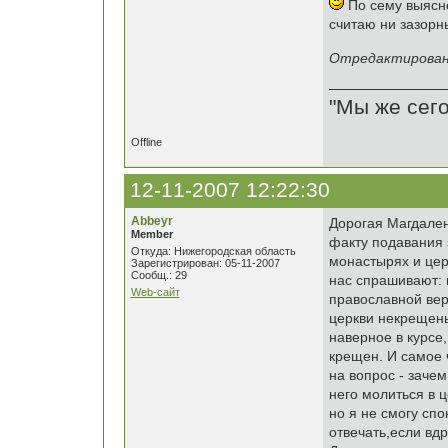
По сему выясне
считаю ни зазорн
Отредактировано 
"Мы же сего
Offline
12-11-2007 12:22:30
Abbeyr
Дорогая Магдален
Member
факту подавания 
Откуда: Нижегородская область
монастырях и цер
Зарегистрирован: 05-11-2007
Сообщ.: 29
нас спрашивают: 
Web-сайт
православной вер
церкви некрещеных
наверное в курсе,
крещен. И самое 
на вопрос - зачем
него молиться в ц
но я не смогу спо
отвечать,если вдр