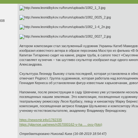
008
Автором композиции стал заслуженный художник Украины Катиб Мамедов.
изобразил известного актера в образе персонажа Маэстро из фильма «В бо
Капитан Титаренко сидит на камне, рядом труба, в сапоге текст «Смуглян
составляет кузнечик – так шутливо скульптор изобразил еще одного кино
Александрова.
Скульптура Леониду Быкову стала последней, которая установлена в обн
отмечает Редпост. Группа художников, которая работала над воплощением
Геннадия Кернеса об установлении фигур известным харьковчанам, довол
Напомним, после реконструкции в саду Шевченко уже установили несколь
посвященных нашим землякам. Это композиции, посвященные художнику 
театральному режиссеру Лесю Курбасу, певцу и киноактеру Марку Бернесу
композиция, посвященная актрисе Клавдии Шульженко и композитору Иса
ученому-естествоиспытателю, академику Владимиру Вернадскому.
https://newsmir.info/1782335
https://glavnoe.ua/news/n357000162-v-ha … ovu-(foto)
Отредактировано Николай Киев (16-08-2019 18:54:47)