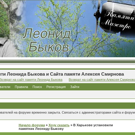
ти Леонида Быкова и Сайта памяти Алексея Смирнова
Возврат на сайт памяти Леонида Быкова
Возврат на сайт памяти Алексея Смирнов
ватели
Правила
Поиск
Регистрация
Зайти
ователей на форуме временно закрыта. Связаться с администраторами сайта и форум
Начало форума
»
Хочу сказать
» В Харькове установили
памятник Леониду Быкову