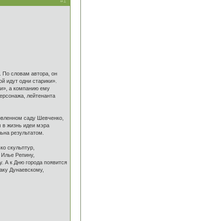
#1
 По словам автора, он
й идут одни старики».
ки», а компанию ему
персонажа, лейтенанта
овленном саду Шевченко,
 в жизнь идеи мэра
ьна результатом.
ко скульптур,
Илье Репину,
. А к Дню города появится
аку Дунаевскому,