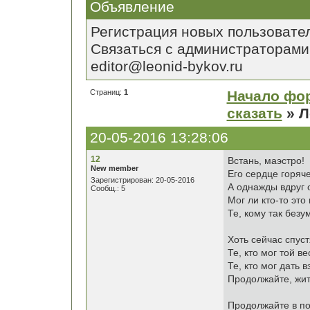
Объявление
Регистрация новых пользовате
Связаться с администраторами
editor@leonid-bykov.ru
Страниц:
1
Начало фо
сказать
» Л
20-05-2016 13:28:06
12
Встань, маэстро!
New member
Его сердце горяче
Зарегистрирован: 20-05-2016
А однажды вдруг о
Сообщ.: 5
Мог ли кто-то эт
Те, кому так без
Хоть сейчас спуст
Те, кто мог той в
Те, кто мог дать 
Продолжайте, жить
Продолжайте в по