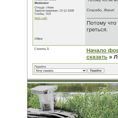
"Потому что не мо
Moderator
Откуда: г.Киев
Спасибо, Женя!
Зарегистрирован: 13-12-2008
Сообщ.: 919
Web-сайт
Потому что 
греться.
Offline
Страниц:
1
Начало фо
сказать
» Л
Перейти