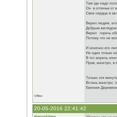
Там где надо пол
Он в отличьи от в
Свое сердце в за
Верил людям, его
Добрым взглядом
Верил горечь оби
Потому что не мог
И конечно его лю
Ни один только не
В тот апрель зло
Прав, маэстро, в
Только эти минут
Встань маэстро, 
Евгения Деревян
Offline
20-05-2016 22:41:42
Николай Киев