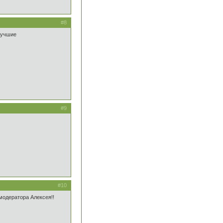
#8
лучшие
#9
#10
модератора Алексея!!