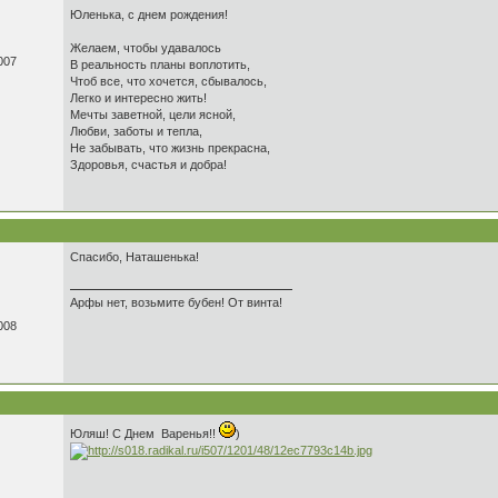
Юленька, с днем рождения!
Желаем, чтобы удавалось
007
В реальность планы воплотить,
Чтоб все, что хочется, сбывалось,
Легко и интересно жить!
Мечты заветной, цели ясной,
Любви, заботы и тепла,
Не забывать, что жизнь прекрасна,
Здоровья, счастья и добра!
Спасибо, Наташенька!
Арфы нет, возьмите бубен! От винта!
008
Юляш! С Днем Варенья!!
)