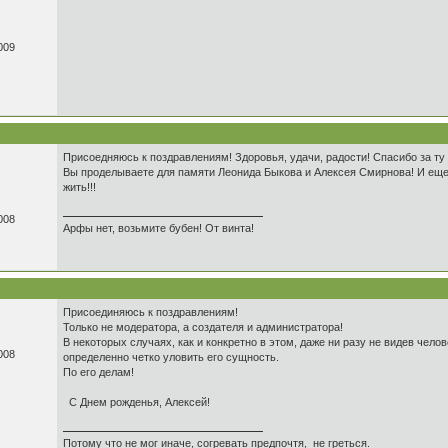
009
Присоедняюсь к поздравлениям! Здоровья, удачи, радости! Спасибо за ту
Вы проделываете для памяти Леонида Быкова и Алексея Смирнова! И еще
жить!!!
008
Арфы нет, возьмите бубен! От винта!
Присоединяюсь к поздравлениям!
Только не модератора, а создателя и администратора!
В некоторых случаях, как и конкретно в этом, даже ни разу не видев чело
008
определенно четко уловить его сущность.
По его делам!
С Днем рожденья, Алексей!
Потому что не мог иначе, согревать предпочтя, не греться.