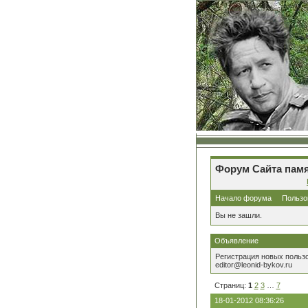
Форум Сайта памя
Начало форума
Пользо
Вы не зашли.
Объявление
Регистрация новых польз
editor@leonid-bykov.ru
Страниц:
1
2
3
…
7
18-01-2012 08:36:26