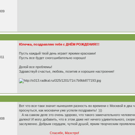
009
Юлечка, поздравляю тебя с ДНЁМ РОЖДЕНИЯ!!!
Пусть каждый твой день играет яркими красками!
011
Пусть все будет сногсшибательно хорошо!
Долой все проблемы!
Здравствуй счастье, любовь, позитив и хорошее настроение!
Вот что все-таки значит нынешняя разность во времени с Москвой в два 
проснуться, как москвичи уже успели поздравить! )))
А на самом деле это очень здорово, что такого замечательного человечк
008
далеко! И могу добавить, что в этом даже нет ничего удивительного, скор
заслуженно. Добрым сердцем, чуткой душой, ярким творческим проявлен
Спасибо, Маэстро!