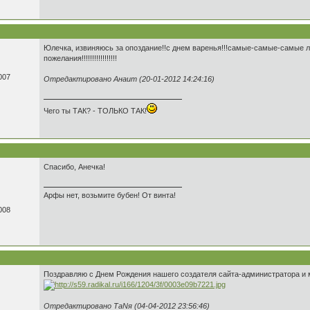
Юлечка, извиняюсь за опоздание!!с днем варенья!!!самые-самые-самые 
пожелания!!!!!!!!!!!!!!!!!
007
Отредактировано Анаит (20-01-2012 14:24:16)
Чего ты ТАК? - ТОЛЬКО ТАК!
Спасибо, Анечка!
Арфы нет, возьмите бубен! От винта!
008
Поздравляю с Днем Рождения нашего создателя сайта-администратора и 
Отредактировано ТаNя (04-04-2012 23:56:46)