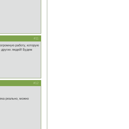
#11
 огромную работу, которую
 других людей! Будем
#12
века реально, можно