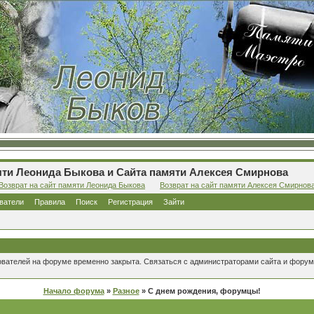
ти Леонида Быкова и Сайта памяти Алексея Смирнова
Возврат на сайт памяти Леонида Быкова
Возврат на сайт памяти Алексея Смирнов
ватели
Правила
Поиск
Регистрация
Зайти
ователей на форуме временно закрыта. Связаться с администраторами сайта и форум
Начало форума
»
Разное
» С днем рождения, форумцы!