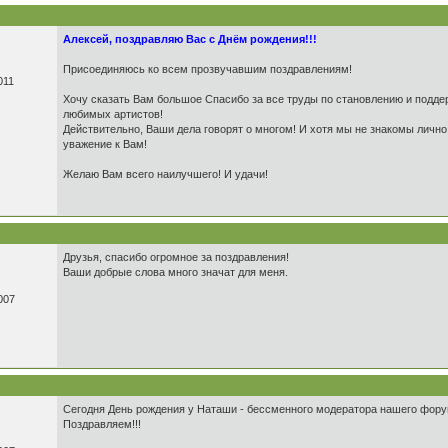
Алексей, поздравляю Вас с Днём рождения!!!
Присоединяюсь ко всем прозвучавшим поздравлениям!
011
Хочу сказать Вам большое Спасибо за все труды по становлению и подде
любимых артистов!
Действительно, Ваши дела говорят о многом! И хотя мы не знакомы личн
уважение к Вам!
Желаю Вам всего наилучшего! И удачи!
Друзья, спасибо огромное за поздравления!
Ваши добрые слова много значат для меня.
007
Сегодня День рождения у Наташи - бессменного модератора нашего фору
Поздравляем!!!