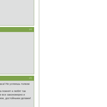
#4
#5
часа! Не успеешь толком
а помнят и любят так
ее все закономерно и
ием, достойными делами!