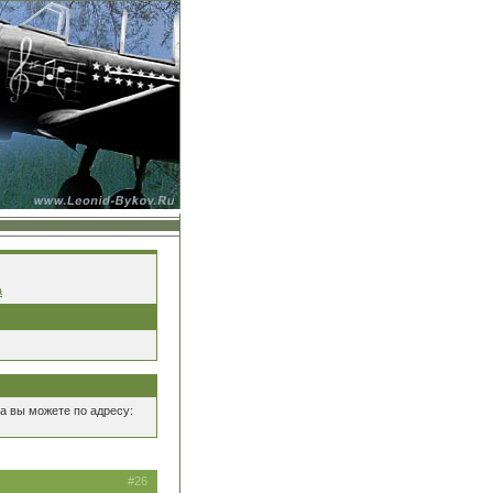
а
а вы можете по адресу:
#26