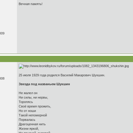
Вечная память!
009
25 июля 1929 года родился Василий Макарович Шукшин.
008
Звезда под названьем Шукшин
Не жалел он
Ни силы, ни нервы,
Торопясь
Своё время прожить,
Но от ноши
Такой непомерной
Порвалась
Драгоценная нить
Жизни яркой,