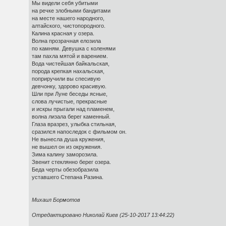
Мы видели себя убитыми
на речке злобными бандитами
на месте нашего народного,
алтайского, чистопородного.
Калина красная у озера.
Волна прозрачная елозила
по камням. Девушка с коленями
там пахла мятой и варением.
Вода чистейшая байкальская,
порода крепкая нахальская,
поприручили вы спесивую
девчонку, здорово красивую.
Шли при Луне беседы ясные,
слова лучистые, прекрасные
и искры прыгали над пламенем,
волна лизала берег каменный.
Глаза вразрез, улыбка стильная,
сразился напоследок с фильмом он.
Не вынесла душа кружения,
не вышел он из окружения.
Зима калину заморозила.
Звенит стеклянно берег озера.
Беда черты обезобразила
уставшего Степана Разина.
Михаил Бормотов
Отредактировано Николай Киев (25-10-2017 13:44:22)