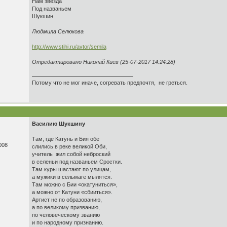
Нам звезда
Под названьем
Шукшин.
Людмила Селюкова
http://www.stihi.ru/avtor/semila
Отредактировано Николай Киев (25-07-2017 14:24:28)
Потому что не мог иначе, согревать предпочтя, не греться.
Василию Шукшину
Там, где Катунь и Бия обе
008
слились в реке великой Оби,
учитель жил собой неброский
в селеньи под названьем Сростки.
Там куры шастают по улицам,
а мужики в сельмаге мылятся.
Там можно с Бии «окатуниться»,
а можно от Катуни «сбииться».
Артист не по образованию,
а по великому призванию,
по человеческому званию
и по народному признанию.