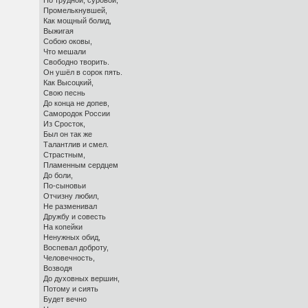
Но трудной, суровой,
Промелькнувшей,
Как мощный болид,
Выжигая
Собою оковы,
Что мешали
Свободно творить.
Он ушёл в сорок пять.
Как Высоцкий,
Свою песнь
До конца не допев,
Самородок России
Из Сросток,
Был он так же
Талантлив и смел.
Страстным,
Пламенным сердцем
До боли,
По-сыновьи
Отчизну любил,
Не разменивал
Дружбу и совесть
На копейки
Ненужных обид,
Воспевал доброту,
Человечность,
Возводя
До духовных вершин,
Потому и сиять
Будет вечно