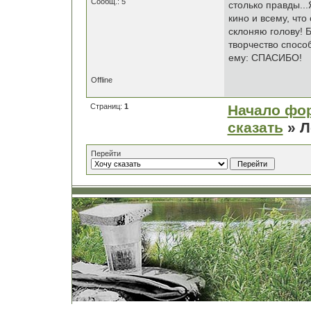
Сообщ.: 5
столько правды...
кино и всему, чт
склоняю голову! Б
творчество способ
ему: СПАСИБО!
Offline
Страниц:
1
Начало фо
сказать
» Л
Перейти