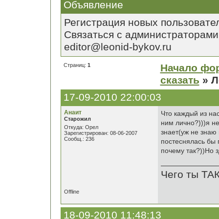
Объявление
Регистрация новых пользовате
Связаться с администраторами
editor@leonid-bykov.ru
Страниц:
1
Начало фо
сказать
» Л
17-09-2010 22:00:03
Анаит
Что каждый из на
Старожил
ним лично?)))я не
Откуда: Орел
знает(уж не знаю 
Зарегистрирован: 08-06-2007
Сообщ.: 236
постеснялась бы 
почему так?))Но з
Чего ты ТА
Offline
18-09-2010 11:48:13