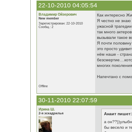
22-10-2010 04:05:54
Владимир Ойзерович
Как интересно Жиз
New member
Я честно не знаю
Зарегистрирован: 22-10-2010
ужасной трагедии.
Сообщ.: 2
так много актеро
вызывали такое в
Я почти половину 
это просто удивит
нём наше - страна
безсмертие....кот
многих поколения
Напечтано с помощ
Offline
30-11-2010 22:07:59
Ирина Ш.
2-я эскадрилья
Анаит пишет:
а он??))улыбн
бы весело и т