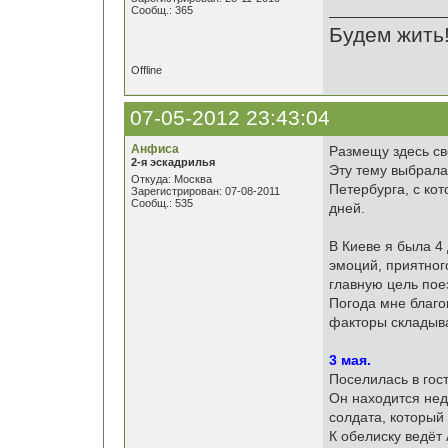
Сообщ.: 365
Будем жить
Offline
07-05-2012 23:43:04
Анфиса
Размещу здесь св
2-я эскадрилья
Эту тему выбрала
Откуда: Москва
Петербурга, с ко
Зарегистрирован: 07-08-2011
Сообщ.: 535
дней.
В Киеве я была 4
эмоций, приятног
главную цель пое
Погода мне благо
факторы складыва
3 мая.
Поселилась в гос
Он находится нед
солдата, который
К обелиску ведёт