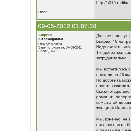
Offline
09-05-2012 01:07:28
Анфиса
Дальше наш путь 
2-я эскадрилья
Быкова. 46 км тр
Откуда: Москва
Надо сказать, чт
Зарегистрирован: 07-08-2011
Сообщ.: 535
Т.к. добраться с
затруднительно.
Мы встретились с
поехали на 46 км
По дороге (а мож
просто возложить 
Сказано-сделано!
ромашки, папорот
семьи этой дерев
женщина Инна - д
Мы, конечно, не з
никто из нас не б
о памятнике помн