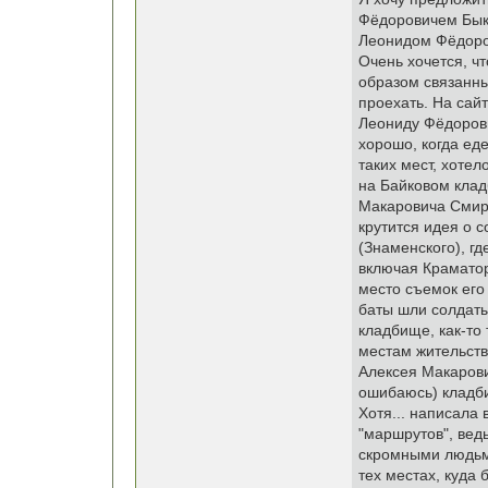
Фёдоровичем Быко
Леонидом Фёдоро
Очень хочется, чт
образом связанны
проехать. На сайт
Леониду Фёдорови
хорошо, когда ед
таких мест, хоте
на Байковом клад
Макаровича Смирн
крутится идея о 
(Знаменского), г
включая Краматорс
место съемок его
баты шли солдаты
кладбище, как-то 
местам жительств
Алексея Макарови
ошибаюсь) кладб
Хотя... написала 
"маршрутов", вед
скромными людьми
тех местах, куда 