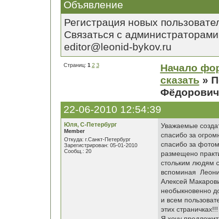
Объявление
Регистрация новых пользовате
Связаться с администраторами
editor@leonid-bykov.ru
Страниц:
1
2
3
Начало фо
сказать
» П
Фёдорови
22-06-2010 12:54:39
Юля, С-Петербург
Уважаемые создат
Member
спасибо за огром
Откуда: г.Санкт-Петербург
спасибо за фотома
Зарегистрирован: 05-01-2010
Сообщ.: 20
размещено практи
стольким людям с
вспоминая Леонид
Алексей Макарови
необыкновенно до
и всем пользовате
этих страничках!!!
Я хочу предложит