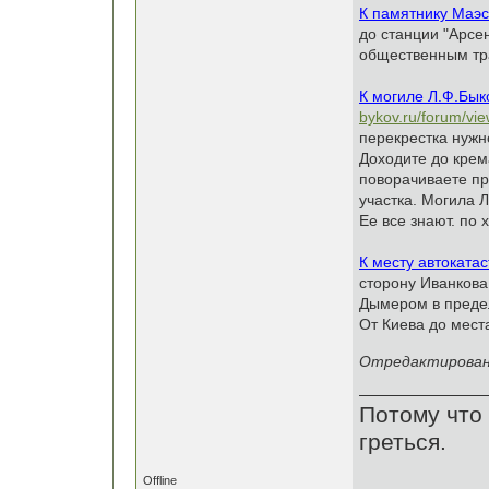
К памятнику Маэс
до станции "Арсе
общественным тра
К могиле Л.Ф.Бык
bykov.ru/forum/vi
перекрестка нужно
Доходите до крем
поворачиваете пр
участка. Могила 
Ее все знают. по 
К месту автоката
сторону Иванкова
Дымером в предел
От Киева до места
Отредактировано 
Потому что 
греться.
Offline