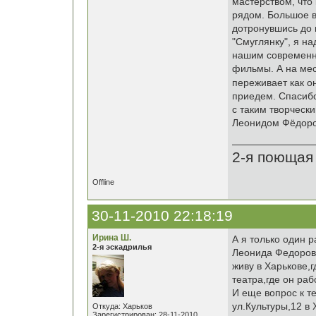
мастерством, что
рядом. Большое в
дотронувшись до 
"Смуглянку", я н
нашим современн
фильмы. А на мес
переживает как о
приедем. Спасибо
с таким творческ
Леонидом Фёдорови
2-я поющая
Offline
30-11-2010 22:18:19
Ирина Ш.
А я только один р
2-я эскадрилья
Леонида Федорови
живу в Харькове,
театра,где он раб
И еще вопрос к т
ул.Культуры,12 в 
Откуда: Харьков
Зарегистрирован: 28-11-2010