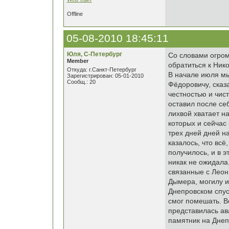
Offline
05-08-2010 18:45:11
Юля, С-Петербург
Со словами огром
Member
обратиться к Нико
Откуда: г.Санкт-Петербург
В начале июля мы
Зарегистрирован: 05-01-2010
Сообщ.: 20
Фёдоровичу, сказ
честностью и чист
оставил после себ
лихвой хватает н
которых и сейчас
трех дней дней н
казалось, что всё,
получилось, и в э
никак не ожидала
связанные с Леон
Дымера, могилу и
Днепровском спус
смог помешать. Вс
представилась ав
памятник на Днеп