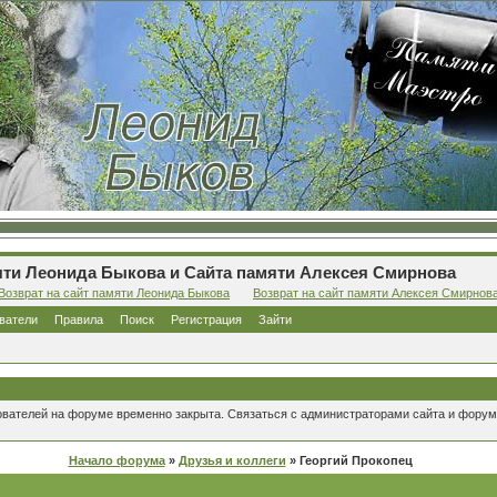
ти Леонида Быкова и Сайта памяти Алексея Смирнова
Возврат на сайт памяти Леонида Быкова
Возврат на сайт памяти Алексея Смирнов
ватели
Правила
Поиск
Регистрация
Зайти
ователей на форуме временно закрыта. Связаться с администраторами сайта и форум
Начало форума
»
Друзья и коллеги
» Георгий Прокопец