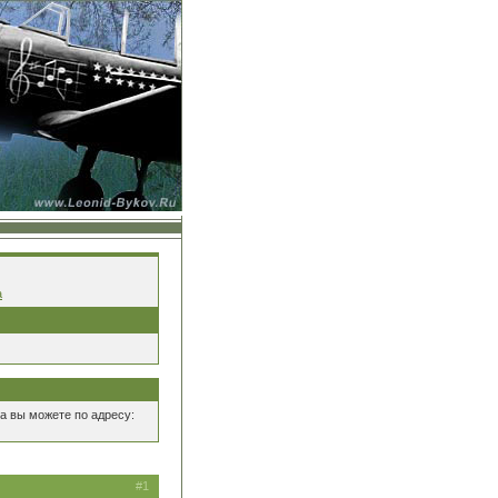
а
а вы можете по адресу:
#1