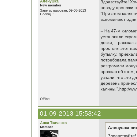
Аленушка
Здравствуйте! Хо
New member
поводу пропажи п
Зарегистрирован: 09-08-2013
"При этом коллеги
Сообщ.: 5
вспоминают один
– На 47-м километ
установили скром
доски, – рассказ
простоял этот па
бутылку, приехал
потребовала памя
разгромили монум
прознав об этом, 
узнали, что это д
деревень принесл
калины.",http://w
Offline
01-09-2013 15:53:42
Анна Ткаченко
Member
Аленушка пи
Здравствуйте