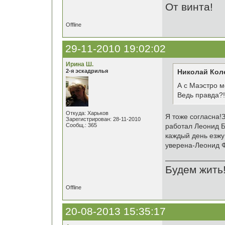
От винта!
Offline
29-11-2010 19:02:02
Ирина Ш.
2-я эскадрилья
Николай Кол
А с Маэстро м
Ведь правда?!
Откуда: Харьков
Я тоже согласна!З
Зарегистрирован: 28-11-2010
Сообщ.: 365
работал Леонид Б
каждый день езжу
уверена-Леонид Ф
Будем жить
Offline
20-08-2013 15:35:17