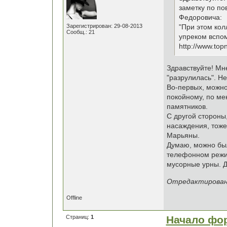
заметку по по
Федоровича:
Зарегистрирован: 29-08-2013
"При этом кол
Сообщ.: 21
упреком вспо
http://www.top
Здравствуйте! Мн
"разрулилась". Н
Во-первых, можно
покойному, по ме
памятников.
С другой стороны
насаждения, тоже
Марьяны.
Думаю, можно был
телефонном режим
мусорные урны. Д
Отредактировано 
Offline
Страниц:
1
Начало фо