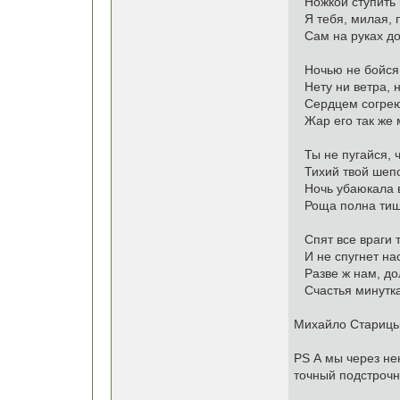
Ножкой ступить в
Я тебя, милая, п
Сам на руках до
Ночью не бойся 
Нету ни ветра, н
Сердцем согрею 
Жар его так же м
Ты не пугайся, ч
Тихий твой шепо
Ночь убаюкала вс
Роща полна тиш
Спят все враги т
И не спугнет нас
Разве ж нам, до
Счастья минутка 
Михайло Старицьк
PS А мы через не
точный подстрочн