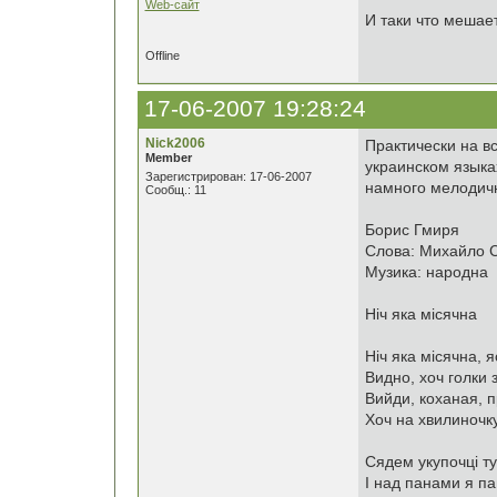
Web-сайт
И таки что мешае
Offline
17-06-2007 19:28:24
Nick2006
Практически на в
Member
украинском языках
Зарегистрирован: 17-06-2007
намного мелодичн
Сообщ.: 11
Борис Гмиря
Слова: Михайло 
Музика: народна
Ніч яка місячна
Ніч яка місячна, 
Видно, хоч голки 
Вийди, коханая, 
Хоч на хвилиночку
Сядем укупочці ту
І над панами я па