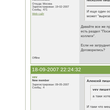
Nick2006 пиш
Откуда: Москва
*******************
Зарегистрирован: 19-02-2007
Сообщ.: 471
И еще один оф
Web-сайт
может "выреза
Давайте все же п
есть раздел "Пос
коллеги".
Если не затрудни
Договорились?
Offline
18-09-2007 22:24:32
vev
New member
Алексей пиш
Зарегистрирован: 09-05-2007
Сообщ.: 4
vev пишет
а таки хот
И таки что ме