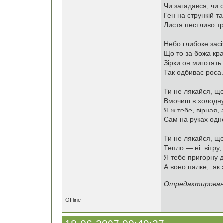
Чи загадався, чи 
Ген на стрункій та
Листя пестливо т
Небо глибоке зас
Що то за божа кра
Зірки он миготят
Так одбиває роса.
Ти не лякайся, що
Вмочиш в холодну
Я ж тебе, вірная,
Сам на руках одн
Ти не лякайся, щ
Тепло — ні вітру,
Я тебе пригорну д
А воно палке, як 
Отредактировано
Offline