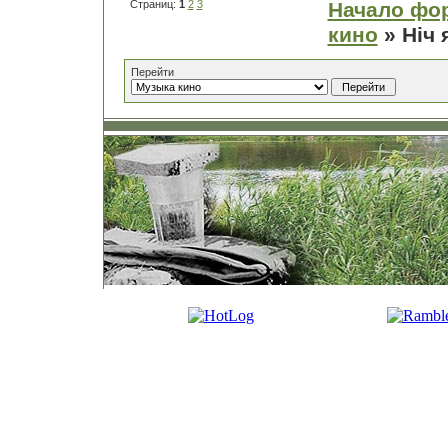
Страниц:
1
2
3
Начало фо
кино
» Нiч 
Перейти