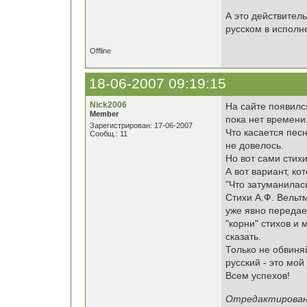
А это действитель
русском в исполн
Offline
18-06-2007 09:19:15
Nick2006
На сайте появилс
Member
пока нет времени
Зарегистрирован: 17-06-2007
Что касается песн
Сообщ.: 11
не довелось.
Но вот сами стихи
А вот вариант, к
"Что затуманилась
Стихи А.Ф. Вельт
уже явно передает
"корни" стихов и 
сказать.
Только не обвиняй
русский - это мой
Всем успехов!
Отредактировано 