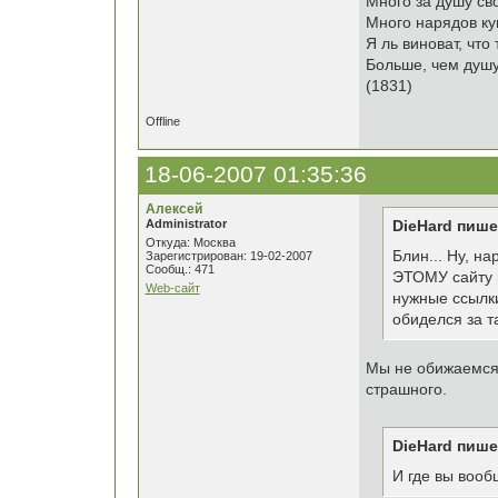
Много за душу св
Много нарядов ку
Я ль виноват, что
Больше, чем душу
(1831)
Offline
18-06-2007 01:35:36
Алексей
Administrator
DieHard пише
Откуда: Москва
Блин... Ну, н
Зарегистрирован: 19-02-2007
Сообщ.: 471
ЭТОМУ сайту п
Web-сайт
нужные ссылки
обиделся за т
Мы не обижаемс
страшного.
DieHard пише
И где вы вооб