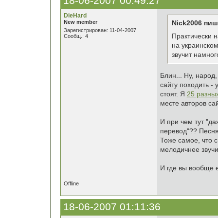
18-06-2007 00:49:27
DieHard
New member
Nick2006 пиш
Зарегистрирован: 11-04-2007
Практически н
Сообщ.: 4
на украинском
звучит намног
Блин... Ну, наро
сайту походить -
стоят. Я
25 разны
месте авторов са
И при чем тут "да
перевод"?? Песня
Тоже самое, что с
мелодичнее звучит
И где вы вообще 
Offline
18-06-2007 01:11:36