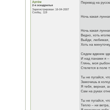
Артём
Перевод на русск
2-я эскадрилья
Зарегистрирован: 16-04-2007
Сообщ.: 119
Ночь какая лунна
Ночь какая лунная
Видно, хоть иголк
Выйди, любимая, 
Хоть на минуточку
Сядем вдвоем зде
И над панами я –
Глянь, моя рыбон
Стелется в поле 
Ты не пугайся, ч
Замочишь в холод
Я тебя, верная, 
Сам на руках отне
Ты не пугайся, ч
Тепло – ни ветра, 
Я прислоню тебя 