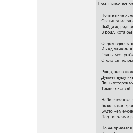
Ночь нынче ясная 
Ночь нынче ясная
Светится месяца
Выйди ж, родная
В рощу хотя бы 
Сядем вдвоем по
И над панами я 
Глянь, моя рыбка
Стелется полем 
Роща, как в сказк
Думает думу иль
Лишь ветерок чут
Томно листвой ш
Небо с востока з
Боже, какая кра
Будто жемчужины
Под тополями р
Но не придется т