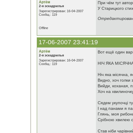
Артём
При чём тут авто
2-я эскадрилья
У Старицкого сти
Зарегистрирован: 16-04-2007
Сообщ.: 119
Отредактировано
Offline
17-06-2007 23:41:19
Артём
Вот ещё один вар
2-я эскадрилья
Зарегистрирован: 16-04-2007
НІЧ ЯКА МІСЯЧН
Сообщ.: 119
Ніч яка місячна, 
Видно, хоч голки 
Вийди, коханая, 
Хоч на хвилиночку
Сядем укупочці ту
І над панами я па
Глянь, моя рибон
Срібною хвилею ст
Став ніби чарівн