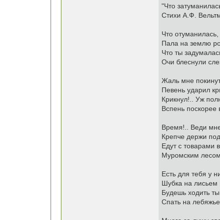
"Что затуманилась
Стихи А.Ф. Вельт
Что отуманилась,
Пала на землю р
Что ты задумалас
Очи блеснули сле
Жаль мне покинут
Певень ударил к
Крикнул!.. Уж пол
Вспень поскорее 
Время!.. Веди мн
Крепче держи под
Едут с товарами в
Муромским лесом
Есть для тебя у н
Шубка на лисьем 
Будешь ходить ты
Спать на лебяжье