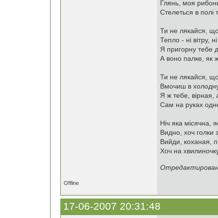
Глянь, моя рибонь
Стелеться в полі 
Ти не лякайся, щ
Тепло - ні вітру, н
Я пригорну тебе д
А воно палке, як 
Ти не лякайся, що 
Вмочиш в холодну
Я ж тебе, вірная,
Сам на руках одн
Ніч яка місячна, 
Видно, хоч голки 
Вийди, коханая, 
Хоч на хвилиночку
Отредактировано 
Offline
17-06-2007 20:31:48