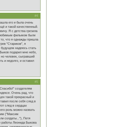
#4
ашла его и была очень
щё и такой качественный.
ичу. Я с детства грезила
м любимым фильмом были
 то, что я однажды пришла
рев "Стариков", я
м будущем надеюсь стать
 Быков подарил мне небо,
, но человек, сыгравший
ть и недолго, и оставил
#5
Спасибо!" создателям
ндексе. Очень рад, что
ен такой прекрасный и
тавил после себя след в
этот след в сердцах
 его роль можно назвать
ксим ("Максим
и солдаты..."), Петя
ие работы Леонида Быкова
мором, человечностью.