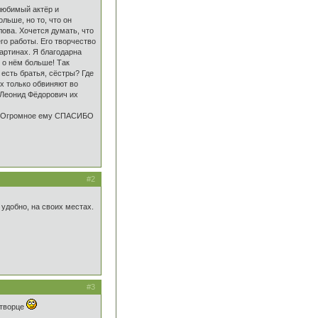
любимый актёр и
льше, но то, что он
лова. Хочется думать, что
го работы. Его творчество
артинах. Я благодарна
 о нём больше! Так
 есть братья, сёстры? Где
их только обвиняют во
 Леонид Фёдорович их
е. Огромное ему СПАСИБО
#2
 удобно, на своих местах.
#3
 творце