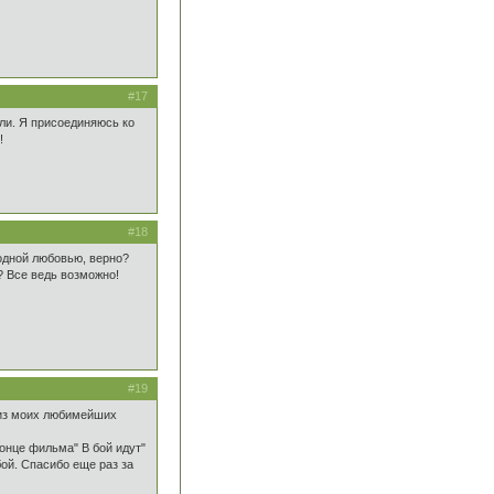
#17
али. Я присоединяюсь ко
!
#18
 одной любовью, верно?
? Все ведь возможно!
#19
н из моих любимейших
онце фильма" В бой идут"
ой. Спасибо еще раз за