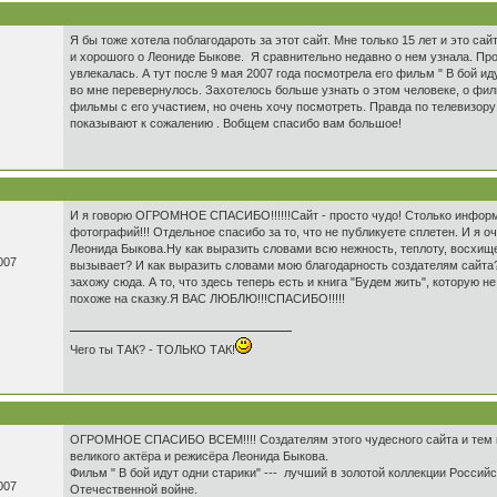
Я бы тоже хотела поблагодароть за этот сайт. Мне только 15 лет и это сай
и хорошого о Леониде Быкове. Я сравнительно недавно о нем узнала. Про
увлекалась. А тут после 9 мая 2007 года посмотрела его фильм " В бой иду
во мне перевернулось. Захотелось больше узнать о этом человеке, о фил
фильмы с его участием, но очень хочу посмотреть. Правда по телевизору 
показывают к сожалению . Вобщем спасибо вам большое!
И я говорю ОГРОМНОЕ СПАСИБО!!!!!!Сайт - просто чудо! Столько информ
фотографий!!! Отдельное спасибо за то, что не публикуете сплетен. И я 
Леонида Быкова.Ну как выразить словами всю нежность, теплоту, восхище
007
вызывает? И как выразить словами мою благодарность создателям сайта
захожу сюда. А то, что здесь теперь есть и книга "Будем жить", которую 
похоже на сказку.Я ВАС ЛЮБЛЮ!!!СПАСИБО!!!!!
Чего ты ТАК? - ТОЛЬКО ТАК!
ОГРОМНОЕ СПАСИБО ВСЕМ!!!! Создателям этого чудесного сайта и тем к
великого актёра и режисёра Леонида Быкова.
Фильм " В бой идут одни старики" --- лучший в золотой коллекции Российс
007
Отечественной войне.