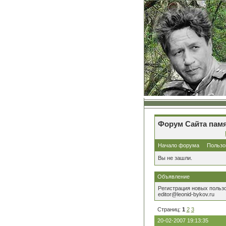
Форум Сайта памя
Начало форума
Пользо
Вы не зашли.
Объявление
Регистрация новых польз
editor@leonid-bykov.ru
Страниц:
1
2
3
20-02-2007 19:13:35