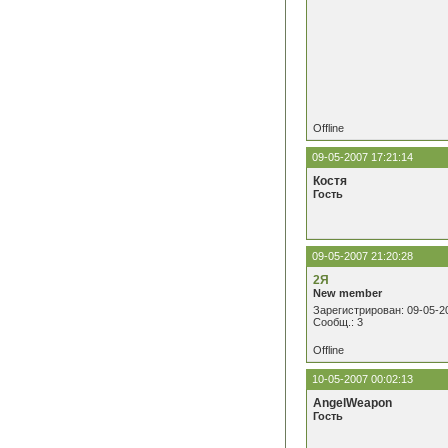
Offline
09-05-2007 17:21:14
Костя
Гость
09-05-2007 21:20:28
2Я
New member
Зарегистрирован: 09-05-2
Сообщ.: 3
Offline
10-05-2007 00:02:13
AngelWeapon
Гость