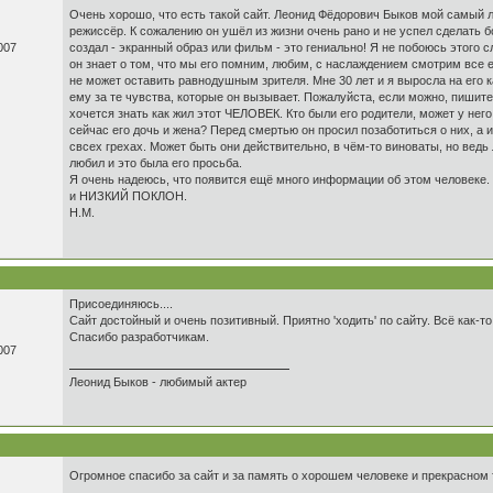
Очень хорошо, что есть такой сайт. Леонид Фёдорович Быков мой самый 
режиссёр. К сожалению он ушёл из жизни очень рано и не успел сделать бо
007
создал - экранный образ или фильм - это гениально! Я не побоюсь этого с
он знает о том, что мы его помним, любим, с наслаждением смотрим все е
не может оставить равнодушным зрителя. Мне 30 лет и я выросла на его к
ему за те чувства, которые он вызывает. Пожалуйста, если можно, пишите
хочется знать как жил этот ЧЕЛОВЕК. Кто были его родители, может у него
сейчас его дочь и жена? Перед смертью он просил позаботиться о них, а 
свсех грехах. Может быть они действительно, в чём-то виноваты, но ведь
любил и это была его просьба.
Я очень надеюсь, что появится ещё много информации об этом человек
и НИЗКИЙ ПОКЛОН.
Н.М.
Присоединяюсь....
Сайт достойный и очень позитивный. Приятно 'ходить' по сайту. Всё как-то
Спасибо разработчикам.
007
Леонид Быков - любимый актер
Огромное спасибо за сайт и за память о хорошем человеке и прекрасном