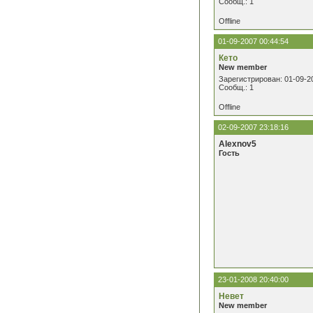
Сообщ.: 1
Offline
01-09-2007 00:44:54
Кето
New member
Зарегистрирован: 01-09-2
Сообщ.: 1
Offline
02-09-2007 23:18:16
Alexnov5
Гость
23-01-2008 20:40:00
Невет
New member