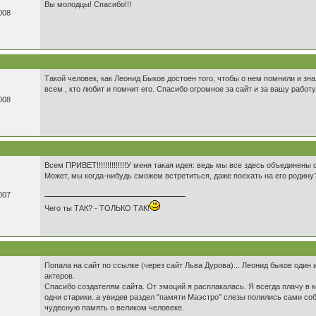
Вы молодцы! Спасибо!!!
008
Такой человек, как Леонид Быков достоен того, чтобы о нем помнили и зн
всем , кто любит и помнит его. Спасибо огромное за сайт и за вашу работу
008
Всем ПРИВЕТ!!!!!!!!!!!!!!У меня такая идея: ведь мы все здесь объединены
Может, мы когда-нибудь сможем встретиться, даже поехать на его родину
007
Чего ты ТАК? - ТОЛЬКО ТАК!
Попала на сайт по ссылке (через сайт Льва Дурова)... Леонид быков оди
актеров.
Спасибо создателям сайта. От эмоций я расплакалась. Я всегда плачу в к
одни старики..а увидев раздел "памяти Маэстро" слезы полились сами соб
чудесную память о великом человеке.