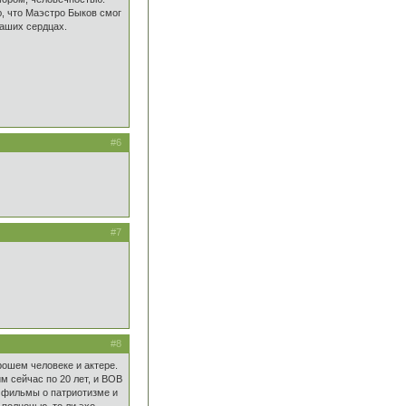
ю, что Маэстро Быков смог
аших сердцах.
#6
#7
#8
рошем человеке и актере.
м сейчас по 20 лет, и ВОВ
у фильмы о патриотизме и