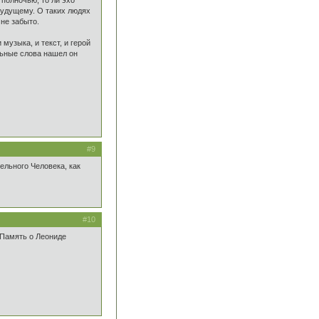
 полночью, то ли эхо
будущему. О таких людях
 не забыто.
музыка, и текст, и герой
ьные слова нашел он
#9
ельного Человека, как
#10
 Память о Леониде