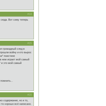
#14
 сюда. Вот сижу теперь
#15
ил громадный след в
прошли войну и кто вырос
ики" поистине
в нем играет мой самый
 и это мой самый
помнить...
#16
о содержание, но и то,
к-то хорошо всё написано.