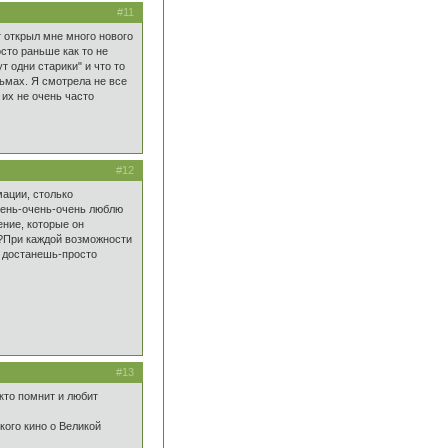
#11
т открыл мне много нового
сто раньше как то не
т одни старики" и что то
ьмах. Я смотрела не все
их не очень часто
#12
ации, столько
очень-очень-очень люблю
ние, которые он
?При каждой возможности
не достанешь-просто
#13
то помнит и любит
кого кино о Великой