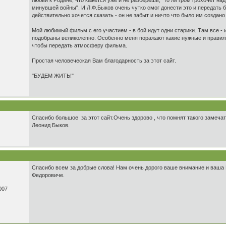
любви к Родине, что кажется уже и не разберешь, "то ли гром грохочет над
минувшей войны". И Л.Ф.Быков очень чутко смог донести это и передать 
действительно хочется сказать - он не забыт и ничто что было им создано
Мой любимый фильм с его участием - в бой идут одни старики. Там все - и 
подобраны великолепно. Особенно меня поражают какие нужные и правил
чтобы передать атмосферу фильма.
Простая человеческая Вам благодарность за этот сайт.
"БУДЕМ ЖИТЬ!"
Спасибо большое за этот сайт.Очень здорово , что помнят такого замечат
Леонид Быков.
Спасибо всем за добрые слова! Нам очень дорого ваше внимание и ваша
Федоровиче.
007