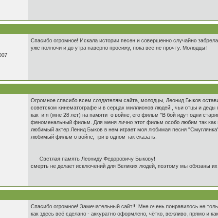
Спасибо огромное! Искала истории песен и совершенно случайно забрела
уже полночи и до утра наверно просижу, пока все не прочту. Молодцы!
007
Огромное спасибо всем создателям сайта, молодцы, Леонид Быков остав
советском кинематографе и в серцах миллионов людей , чьи отцы и деды 
как и я (мне 28 лет) на памяти о войне, его фильм "В бой идут одни стар
феноменальный фильм. Для меня лично этот фильм особо любим так как 
любимый актер Ленид Быков в нем играет моя любимая песня "Смуглянка"
любимый фильм о войне, три в одном так сказать.
Светлая память Леониду Федоровичу Быкову!
смерть не делает исключений для Великих людей, поэтому мы обязаны их 
Спасибо огромное! Замечательный сайт!!! Мне очень понравилось не тольк
как здесь всё сделано - аккуратно оформлено, чётко, вежливо, прямо и ка