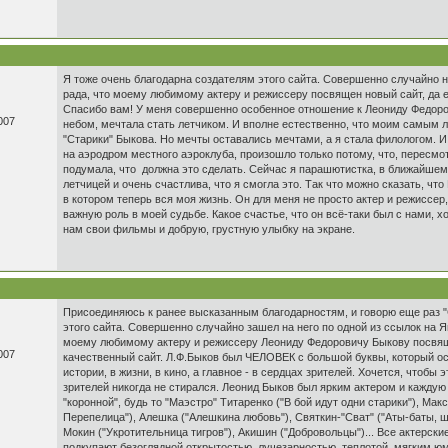
Я тоже очень благодарна создателям этого сайта. Совершенно случайно н
рада, что моему любимому актеру и режиссеру посвящен новый сайт, да е
Спасибо вам! У меня совершенно особенное отношение к Леониду Федоров
007
небом, мечтала стать летчиком. И вполне естественно, что моим самы
"Старики" Быкова. Но мечты оставались мечтами, а я стала филологом. И
на аэродром местного аэроклуба, произошло только потому, что, пересмот
подумала, что должна это сделать. Сейчас я парашютистка, в ближайше
летчицей и очень счастлива, что я смогла это. Так что можно сказать, что
в котором теперь вся моя жизнь. Он для меня не просто актер и режиссер
важную роль в моей судьбе. Какое счастье, что он всё-таки был с нами, хо
нам свои фильмы и добрую, грустную улыбку на экране.
Присоединяюсь к ранее высказанным благодарностям, и говорю еще раз "
этого сайта. Совершенно случайно зашел на него по одной из ссылок на Я
моему любимому актеру и режиссеру Леониду Федоровичу Быкову посвящ
007
качественный сайт. Л.Ф.Быков был ЧЕЛОВЕК с большой буквы, который ос
истории, в жизни, в кино, а главное - в сердцах зрителей. Хочется, чтобы 
зрителей никогда не стирался. Леонид Быков был ярким актером и каждую
"коронной", будь то "Маэстро" Титаренко ("В бой идут одни старики"), Ма
Перепелица"), Алешка ("Алешкина любовь"), Святкин-"Сват" ("Аты-баты, шл
Мокин ("Укротительница тигров"), Акишин ("Добровольцы")... Все актерск
подкупают безоглядной открытостью, лучезарностью, теплотой, мягким ю