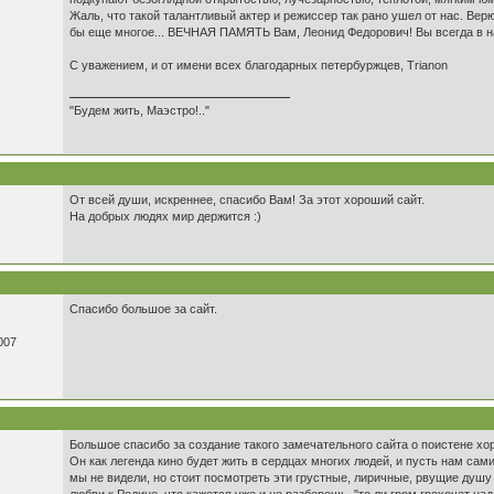
Жаль, что такой талантливый актер и режиссер так рано ушел от нас. Вер
бы еще многое... ВЕЧНАЯ ПАМЯТЬ Вам, Леонид Федорович! Вы всегда в н
С уважением, и от имени всех благодарных петербуржцев, Trianon
"Будем жить, Маэстро!.."
От всей души, искреннее, спасибо Вам! За этот хороший сайт.
На добрых людях мир держится :)
Спасибо большое за сайт.
007
Большое спасибо за создание такого замечательного сайта о поистене хо
Он как легенда кино будет жить в сердцах многих людей, и пусть нам сами
мы не видели, но стоит посмотреть эти грустные, лиричные, рвущие душ