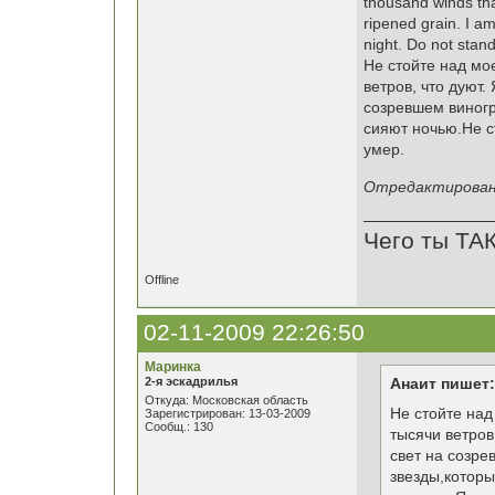
thousand winds tha
ripened grain. I am
night. Do not stand
Не стойте над мое
ветров, что дуют
созревшем виногр
сияют ночью.Не ст
умер.
Отредактировано
Чего ты ТА
Offline
02-11-2009 22:26:50
Маринка
2-я эскадрилья
Анаит пишет:
Откуда: Московская область
Не стойте над
Зарегистрирован: 13-03-2009
Сообщ.: 130
тысячи ветров
свет на созре
звезды,которы