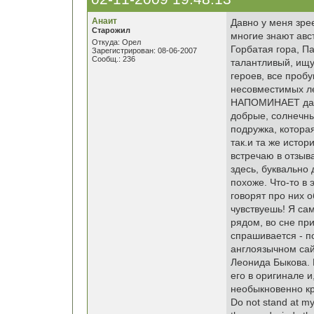
Анаит
Давно у меня зре
Старожил
многие знают авс
Откуда: Орел
Горбатая гора, П
Зарегистрирован: 08-06-2007
Сообщ.: 236
талантливый, ищу
героев, все пробу
несовместимых ле
НАПОМИНАЕТ даже
добрые, солнечны
подружка, которая
так.и та же истор
встречаю в отзыва
здесь, буквально 
похоже. Что-то в 
говорят про них о
чувствуешь! Я сам
рядом, во сне при
спрашивается - п
англоязычном сай
Леонида Быкова. 
его в оригинале и
необыкновенно кр
Do not stand at my