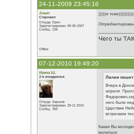
24-11-2009 23:45:16
Анаит
)))))я тоже)))))))))
Старожил
Откуда: Орел
Отредактировано
Зарегистрирован: 08-06-2007
Сообщ.: 236
Чего ты ТА
Offline
07-12-2010 19:49:20
Ирина Ш.
2-я эскадрилья
Лилия пишет
Вчера в Донск
апреля. Пропл
Федорович,сер
Откуда: Харьков
него были нед
Зарегистрирован: 28-11-2010
Царствие Небе
Сообщ.: 365
встречаем тех
Какая Вы молодец
молиться.