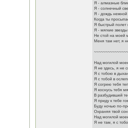
Я - алмазные блик
Я - солнечный св
Я - дождь нежной
Когда ты просыпа
Я быстрый полет 
Я - мягкие звезд
Не стой на моей м
Меня там нет, я н
~~~~~~~~~~~~~~~
Над могилой моею
Я не здесь, я не 
Я с тобою в дыха
Я с тобой в ослеп
Я согрею тебя те
Я коснусь тебя м
В разбудившей те
Я приду к тебе го
Буду ночью по-пр
Охраняя твой сон 
Над могилой моею
Я не там, я с тоб