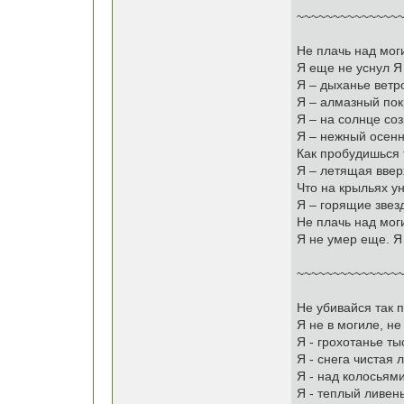
~~~~~~~~~~~~~~~
Не плачь над мог
Я еще не уснул Я 
Я – дыханье ветро
Я – алмазный покр
Я – на солнце со
Я – нежный осенн
Как пробудишься 
Я – летящая ввер
Что на крыльях ун
Я – горящие звезд
Не плачь над мог
Я не умер еще. Я 
~~~~~~~~~~~~~~~
Не убивайся так п
Я не в могиле, не
Я - грохотанье ты
Я - снега чистая л
Я - над колосьями
Я - теплый ливен