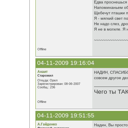
Едва проснешься 
Напоминаньем об
Щебечут пташки п
Я - мягкий свет п
Не надо слез, др
Я не в могиле. Я 
~~~~~~~~~~~~~~
Offline
04-11-2009 19:16:04
Анаит
НАДИН, СПАСИБО 
Старожил
совсем другое дело
Откуда: Орел
Зарегистрирован: 08-06-2007
Сообщ.: 236
Чего ты ТА
Offline
04-11-2009 19:51:55
А.Гайденко
Надин, Вы просто