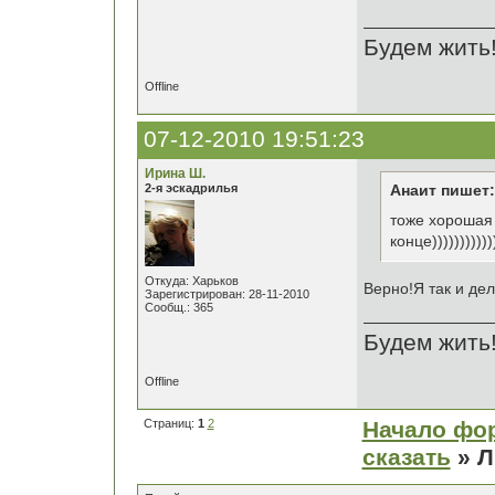
Будем жить
Offline
07-12-2010 19:51:23
Ирина Ш.
2-я эскадрилья
Анаит пишет:
тоже хорошая 
конце))))))))))))
Откуда: Харьков
Верно!Я так и де
Зарегистрирован: 28-11-2010
Сообщ.: 365
Будем жить
Offline
Страниц:
1
2
Начало фо
сказать
» Л