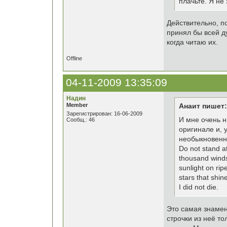
плачьте. Я не 
Действительно, п
принял бы всей ду
когда читаю их.
Offline
04-11-2009 13:35:09
Надин
Member
Анаит пишет:
Зарегистрирован: 16-06-2009
И мне очень н
Сообщ.: 46
оригинале и, 
необыкновенн
Do not stand a
thousand winds
sunlight on rip
stars that shin
I did not die.
Это самая знамен
строчки из неё то