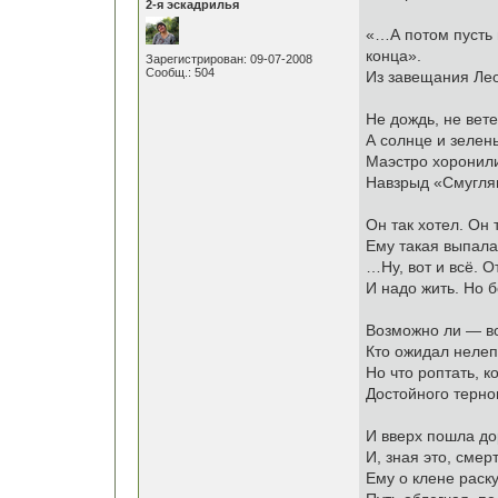
2-я эскадрилья
«…А потом пусть 
конца».
Зарегистрирован: 09-07-2008
Сообщ.: 504
Из завещания Ле
Не дождь, не вет
А солнце и зелен
Маэстро хоронил
Навзрыд «Смуглян
Он так хотел. Он
Ему такая выпала
…Ну, вот и всё. 
И надо жить. Но б
Возможно ли — в
Кто ожидал нелеп
Но что роптать, к
Достойного терно
И вверх пошла до
И, зная это, смер
Ему о клене раск