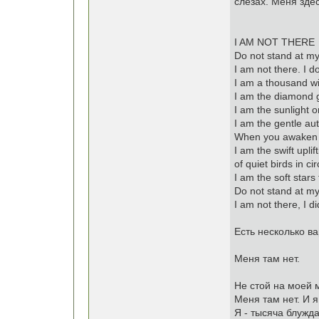
слезах. Меня здесь
I AM NOT THERE
Do not stand at m
I am not there. I d
I am a thousand wi
I am the diamond g
I am the sunlight o
I am the gentle au
When you awaken i
I am the swift uplif
of quiet birds in cir
I am the soft stars 
Do not stand at my
I am not there, I di
Есть несколько в
Меня там нет.
Не стой на моей 
Меня там нет. И я
Я - тысяча блужд