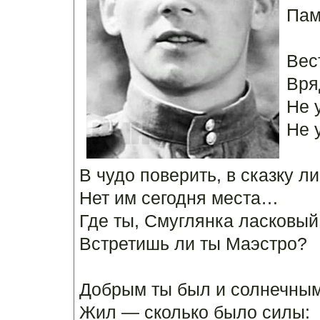
Пам
Вес
Вря
Не 
Не 
В чудо поверить, в сказку ли
Нет им сегодня места…
Где ты, Смуглянка ласковый
Встретишь ли ты Маэстро?
Добрым ты был и солнечным
Жил — сколько было силы: