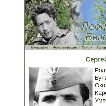
Биография
Фильмография
Статьи
Галер
Серге
Род
Буч
Око
Каро
Уме