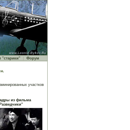
и "старики"
Форум
н.
заминированных участков
адры из фильма
Разведчики"