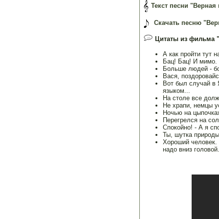
Текст песни "Верная 
Скачать песню "Верн
Цитаты из фильма "
А как пройти тут 
Бац! Бац! И мимо.
Больше людей - б
Вася, поздоровайс
Вот был случай в 
языком...
На столе все долж
Не храпи, немцы у
Ночью на цыпочках
Перегрелся на сол
Спокойно! - А я сп
Ты, шутка природы
Хороший человек. 
надо вниз головой