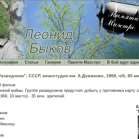
мография
Статьи
Галерея
Памяти Маэстро
В бой идут одн
Разведчики", СССР, киностудия им. А.Довженко, 1968, ч/б, 80 ми
й фильм.
нной войны. Группе разведчиков предстоит добыть у противника карту 
969, 10 место) - 35 млн. зрителей.
К
"
анов
ко
 Миклош
ев