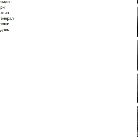
еридзе
ари
ашкин
Генерал
рлоши
едчик
к