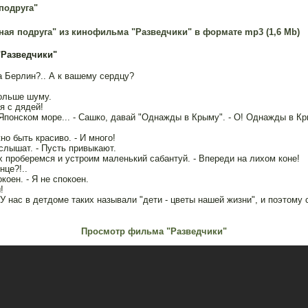
подруга"
ая подруга" из кинофильма "Разведчики" в формате mp3 (1,6 Mb)
Разведчики"
на Берлин?.. А к вашему сердцу?
ольше шуму.
я с дядей!
Японском море... - Сашко, давай "Однажды в Крыму". - О! Однажды в К
но быть красиво. - И много!
слышат. - Пусть привыкают.
 проберемся и устроим маленький сабантуй. - Впереди на лихом коне!
нце?!..
окоен. - Я не спокоен.
!
У нас в детдоме таких называли "дети - цветы нашей жизни", и поэтому 
.
Просмотр фильма "Разведчики"