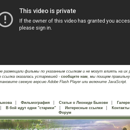
е размещали фильмы по указанным ссылкам и не могут влиять на их
о ссылка оказалась устаревшей -
сообщите нам
, мы поищем правильну
становите свежую версию Adobe Flash Player или включите JavaScript.
|
|
|
Быкова
Фильмография
Статьи о Леониде Быкове
Галере
|
|
|
В бой идут одни "старики"
Интересные ссылки
Контакты
Форум