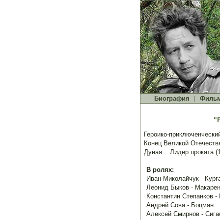
Биография
Филь
"
Героико-приключенчески
Конец Великой Отечестве
Дуная... Лидер проката (1
В ролях:
Иван Миколайчук - Кург
Леонид Быков - Макарен
Константин Степанков -
Андрей Сова - Боцман
Алексей Смирнов - Сига