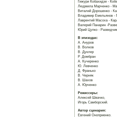
Гижури Кобахидзе - Коб
Людмила Марченко - М
Виталий Дорошенко - К
Владимир Емельянов - 
Лаврентий Масоха - Ка
Валерий Панарин -Разв
Юрий Цупко - Разведчи
В эпизодах:
А. Ануров
В. Волков
В. Дуклер
Р. Домбран
А. Кучеренко
Ю. Левченко
Д. Франько
В. Черняк
В. Шахов
А. Юрченко
Режиссеры:
Алексей Швачко,
Игорь Самборский.
Автор сценария:
Евгений Оноприенко.