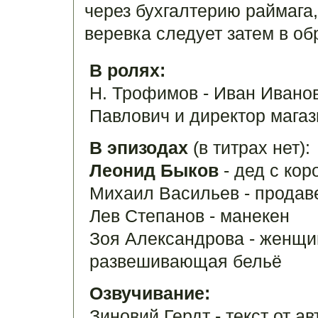
через бухгалтерию раймага,
веревка следует затем в о
В ролях:
Н. Трофимов - Иван Ивано
Павлович и директор магаз
В эпизодах
(в титрах нет):
Леонид Быков
- дед с кор
Михаил Васильев - продав
Лев Степанов - манекен
Зоя Александрова - женщи
развешивающая бельё
Озвучивание:
Зиновий Гердт - текст от ав