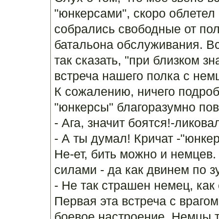
"юнкерсами", скоро облетел
собрались свободные от пол
батальона обслуживания. Все
так сказать, "при близком з
встреча нашего полка с нем
К сожалению, ничего подробн
"юнкерсы" благоразумно пов
- Ага, значит боятся!-ликова
- А ты думал! Кричат -"юнкер
Не-ет, бить можно и немцев.
силами - да как двинем по з
- Не так страшен немец, как
Первая эта встреча с врагом
боевое настроение. Немцы т