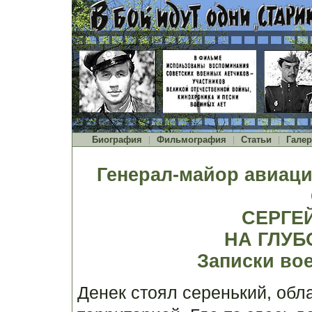
Биография
Фильмография
Статьи
Галер
Генерал-майор авиаци
СЕРГЕЙ
НА ГЛУБ
Записки вое
Денек стоял серенький, об