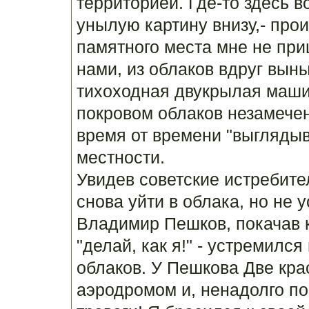
территорией. Где-то здесь в
унылую картину внизу,- прои
памятного места мне не при
нами, из облаков вдруг вын
тихоходная двукрылая маши
покровом облаков незамече
время от времени "выглядыв
местности.
Увидев советские истребите
снова уйти в облака, но не 
Владимир Пешков, покачав 
"делай, как я!" - устремился
облаков. У Пешкова Две кра
аэродромом и, ненадолго по