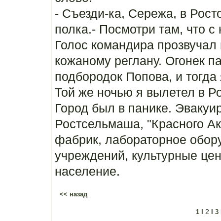
- Съезди-ка, Сережа, в Рост
полка.- Посмотри там, что с
Голос командира прозвучал 
кожаному реглану. Огонек 
подбородок Попова, и тогда 
Той же ночью я вылетел в Ро
Город был в панике. Эвакуи
Ростсельмаша, "Красного Ак
фабрик, лабораторное обор
учреждений, культурные цен
население.
<< назад
2
1
l
l
3