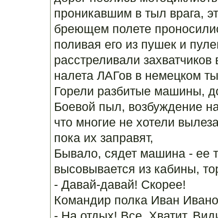
проникавшим в тыл врага, эт
бреющем полете проносилис
поливая его из пушек и пул
расстреливали захватчиков в
налета ЛАГов в немецком ты
Горели разбитые машины, д
Боевой пыл, возбуждение на
что многие не хотели вылез
пока их заправят,
Бывало, сядет машина - ее т
высовывается из кабины, то
- Давай-давай! Скорее!
Командир полка Иван Ивано
- На отдых! Все. Хватит. Вид