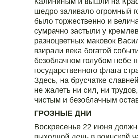
Калининым и вышли на Крас
щедро заливало огромный г
было торжественно и велича
сумрачно застыли у кремлев
разноцветных маковок Васил
взирали века богатой событ
безоблачном голубом небе 
государственного флага стр
Здесь, на брусчатке славн
не жалеть ни сил, ни трудов
чистым и безоблачным оста
ГРОЗНЫЕ ДНИ
Воскресенье 22 июня должн
выходной день в воинской ч