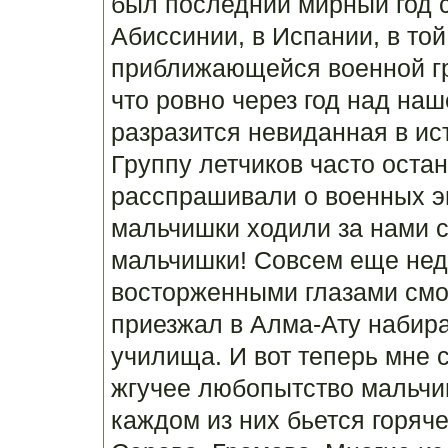
был последний мирный год с
Абиссинии, в Испании, в то
приближающейся военной гро
что ровно через год над наш
разразится невиданная в ис
Группу летчиков часто оста
расспрашивали о военных э
мальчишки ходили за нами 
мальчишки! Совсем еще нед
восторженными глазами смо
приезжал в Алма-Ату набира
училища. И вот теперь мне 
жгучее любопытство мальчиш
каждом из них бьется горяч