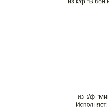
из к/ф "В бой 
из к/ф "Ми
Исполняет: